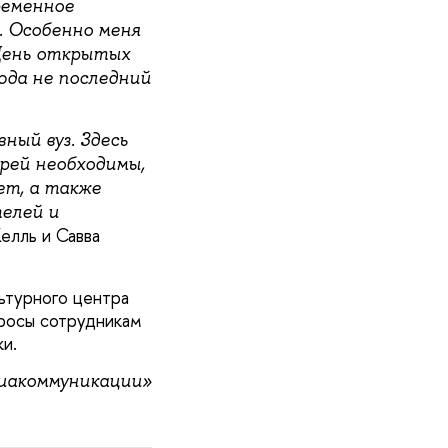
ременное
. Особенно меня
День открытых
юда не последний
ный вуз. Здесь
рей необходимы,
ет, а также
телей и
елль и Савва
ьтурного центра
просы сотрудникам
и.
диакоммуникации»