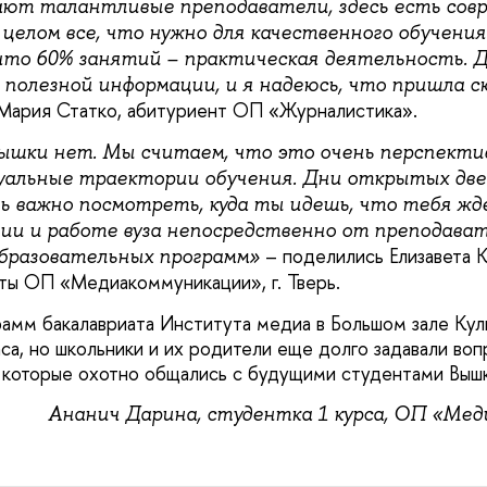
ют талантливые преподаватели, здесь есть сов
 целом все, что нужно для качественного обучения
что 60% занятий – практическая деятельность. 
 полезной информации, и я надеюсь, что пришла с
 Мария Статко, абитуриент ОП «Журналистика».
ышки нет. Мы считаем, что это очень перспектив
альные траектории обучения. Дни открытых две
ь важно посмотреть, куда ты идешь, что тебя жд
нии и работе вуза непосредственно от преподава
– поделились Елизавета К
бразовательных программ»
ты ОП «Медиакоммуникации», г. Тверь.
амм бакалавриата Института медиа в Большом зале Кул
аса, но школьники и их родители еще долго задавали во
 которые охотно общались с будущими студентами Вышк
Ананич Дарина, студентка 1 курса, ОП «Ме