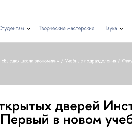
Студентам
Творческие мастерские
Наука
т «Высшая школа экономики»
Учебные подразделения
Факу
ткрытых дверей Инс
 Первый в новом уче