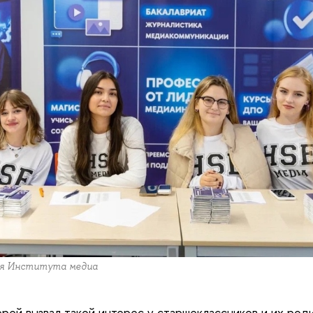
ля Института медиа
рей вызвал такой интерес у старшеклассников и их роди