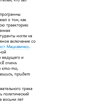
 программы
азал о том, как
вою траекторию
енная
туденты могли на
рямое включение со
ест Мацкявичюс
.
ной
о ведущего и
Я очень
а кто-то,
вшись, придет
вательного трека
ь политический
е восьми лет