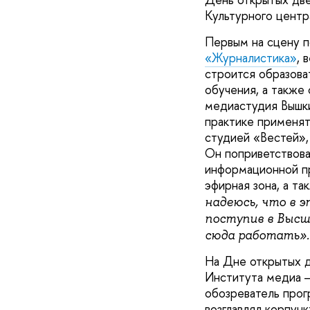
Культурного центр
Первым на сцену п
«Журналистика»
, 
строится образова
обучения, а также
медиастудия Вышк
практике применят
студией «Вестей»,
Он поприветствова
информационной пр
эфирная зона, а та
надеюсь, что в э
поступив в Высш
сюда работать».
На Дне открытых д
Института медиа —
обозреватель прог
возглавлял корпунк