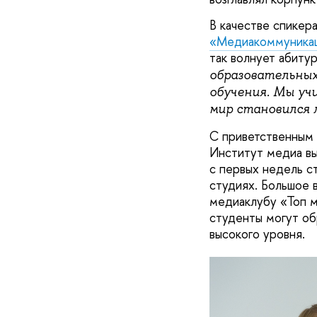
В качестве спикер
«Медиакоммуника
так волнует абиту
образовательных
обучения. Мы уч
мир становился 
С приветственным
Институт медиа вы
с первых недель с
студиях. Большое 
медиаклубу «Топ м
студенты могут об
высокого уровня.