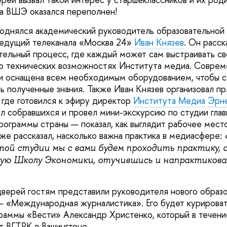
а ВШЭ оказался переполнен!
однялся академический руководитель образовательной
ведущий телеканала «Москва 24»
Иван Князев
. Он расск
тельный процесс, где каждый может сам выстраивать с
 о технических возможностях Института медиа. Соврем
и оснащена всем необходимым оборудованием, чтобы с
ь полученные знания. Также Иван Князев организовал п
 где готовился к эфиру директор
Института Медиа
Эрн
л собравшихся и провел мини-экскурсию по студии глав
ограммы страны — показал, как выглядит рабочее мест
кже рассказал, насколько важна практика в медиасфере:
«
той студии мы с вами будем проходить практику, 
ую Школу Экономики, отучившись и напрактикова
верей гостям представили руководителя нового образо
 «Международная журналистика». Его будет курироват
раммы «Вести» Александр Христенко, который в течени
т ВГТРК в Вашингтоне.