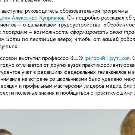
а выступил руководитель образовательной программы
ции»
Александр Куприянов.
Он подробно рассказал об у
риентов – о дальнейшем трудоустройстве:
«Особеннос
 программ – возможность сформировать свою тр
им идти по лестнице вверх, чтобы от вашей раб
лучше».
 словом выступил профессор ВШЭ
Григорий Прутцков
. 
годно отличается от других вузов практикоориентирова
тудентов учат в редакциях федеральных телеканалов и в
внимание на встрече со школьниками было уделено ме
есяца» и профильным мастерским лидеров медиа, благ
рести полезные знания и пообщаться с практикующими