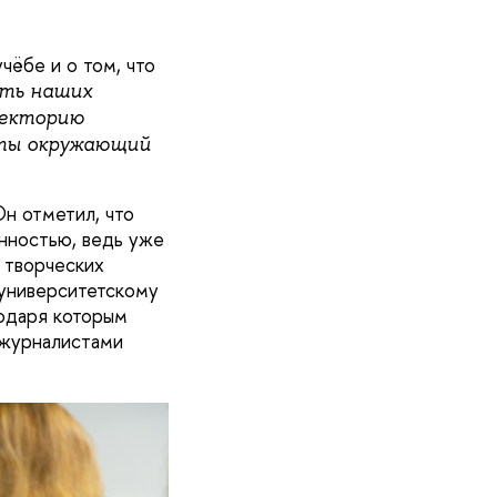
чёбе и о том, что
ть наших
аекторию
оты окружающий
Он отметил, что
нностью, ведь уже
 творческих
жуниверситетскому
одаря которым
 журналистами