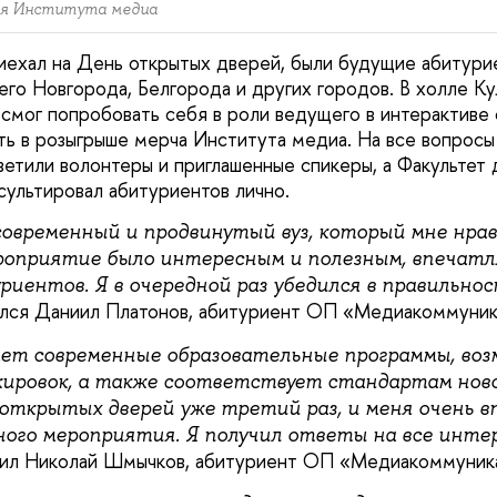
ля Института медиа
иехал на День открытых дверей, были будущие абитури
его Новгорода, Белгорода и других городов. В холле К
мог попробовать себя в роли ведущего в интерактиве 
ть в розыгрыше мерча Института медиа. На все вопрос
ветили волонтеры и приглашенные спикеры, а Факультет 
сультировал абитуриентов лично.
современный и продвинутый вуз, который мне нра
роприятие было интересным и полезным, впечат
иентов. Я в очередной раз убедился в правильнос
лся Даниил Платонов, абитуриент ОП «Медиакоммуник
ет современные образовательные программы, воз
ировок, а также соответствует стандартам ново
открытых дверей уже третий раз, и меня очень 
ного мероприятия. Я получил ответы на все инт
ил Николай Шмычков, абитуриент ОП «Медиакоммуника