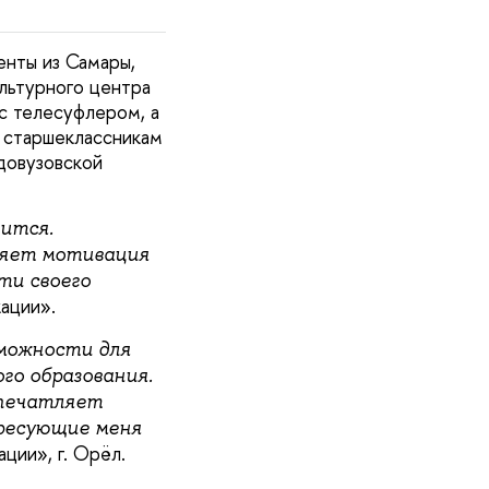
енты из Самары,
ультурного центра
с телесуфлером, а
ы старшеклассникам
довузовской
вится.
ляет мотивация
ти своего
ации».
можности для
го образования.
впечатляет
ересующие меня
ции», г. Орёл.