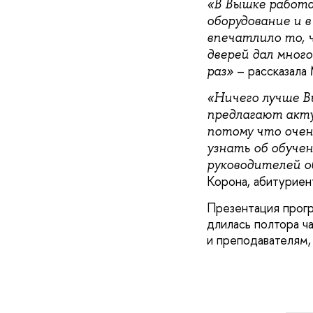
«В Вышке работа
оборудование и в
впечатлило то, 
дверей дал много
– рассказала
раз»
«Ничего лучше В
предлагают акту
потому что очен
узнать об обуче
руководителей о
Корона, абитуриен
Презентация прогр
длилась полтора ч
и преподавателям,