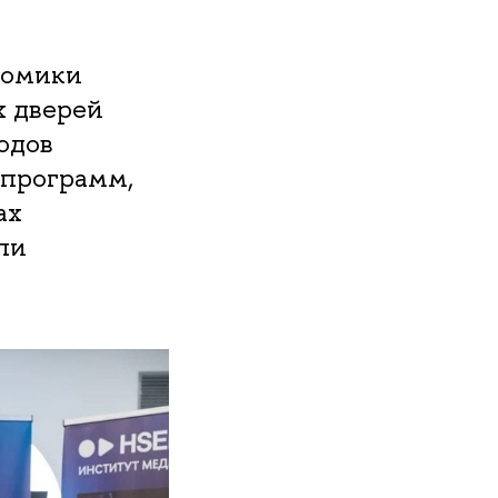
номики
х дверей
одов
 программ,
ах
ли