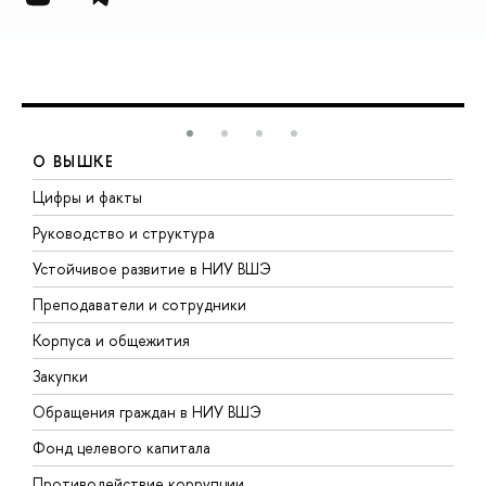
О ВЫШКЕ
Цифры и факты
Л
Руководство и структура
Д
Устойчивое развитие в НИУ ВШЭ
О
Преподаватели и сотрудники
П
Корпуса и общежития
В
Закупки
П
Обращения граждан в НИУ ВШЭ
А
Фонд целевого капитала
Д
Противодействие коррупции
Ц