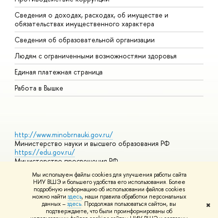
Сведения о доходах, расходах, об имуществе и
Б
обязательствах имущественного характера
О
Сведения об образовательной организации
О
Людям с ограниченными возможностями здоровья
Единая платежная страница
Работа в Вышке
http://www.minobrnauki.gov.ru/
Министерство науки и высшего образования РФ
https://edu.gov.ru/
Министерство просвещения РФ
https://elearning.hse.ru/mooc
Мы используем файлы cookies для улучшения работы сайта
Массовые открытые онлайн-курсы
НИУ ВШЭ и большего удобства его использования. Более
подробную информацию об использовании файлов cookies
можно найти
здесь
, наши правила обработки персональных
данных –
здесь
. Продолжая пользоваться сайтом, вы
✖
© НИУ ВШЭ 1993–2026
Адреса и контакты
Условия
подтверждаете, что были проинформированы об
использования материалов
Политика конфиденциальности
Карта