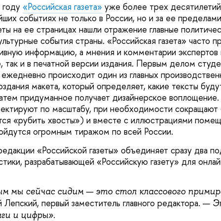
0 году
«Российская газета»
уже более трех десятилети
ших событиях не только в России, но и за ее пределами
еты на ее страницах нашли отражение главные политичес
ультурные события страны. «Российская газета» часто п
ивную информацию, а мнения и комментарии экспертов 
 так и в печатной версии издания. Первым делом студ
е ежедневно происходит один из главных производствен
создания макета, который определяет, какие тексты буд
 затем придуманное получает дизайнерское воплощение.
ректируют по масштабу, при необходимости сокращают
ется «рубить хвосты») и вместе с иллюстрациями помещ
ойдутся огромным тиражом по всей России.
редакции «Российской газеты» объединяет сразу два по
тики, разрабатывающей «Российскую газету» для онлай
ым мы сейчас сидим — это стол классового прими
 Лепский, первый заместитель главного редактора. —
Э
ги и цифры».