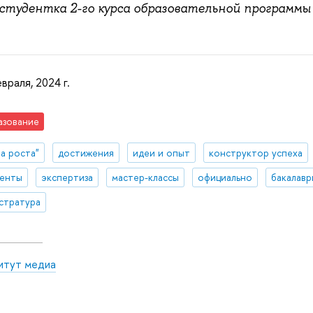
 студентка 2-го курса образовательной программ
враля, 2024 г.
азование
а роста"
достижения
идеи и опыт
конструктор успеха
денты
экспертиза
мастер-классы
официально
бакалавр
стратура
итут медиа