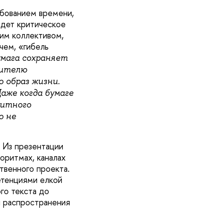
ебованием времени,
йдет критическое
им коллективом,
чем, «гибель
умага сохраняет
бителю
 образ жизни.
аже когда бумаге
литного
о не
 Из презентации
оритмах, каналах
твенного проекта.
етенциями елкой
го текста до
и распространения