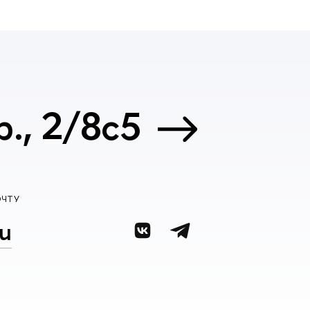
., 2/8с5
ОЧТУ
u