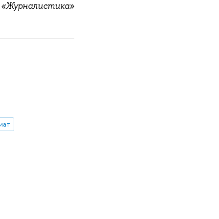
ы «Журналистика»
иат