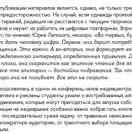
публикации материалов является, однако, не только тр
 предосторожностью. На случай, если однажды произо
тиражей, редакция не расстанется с текущим творческ
ков и научит их работать на цифровых платформах. Впро
т, по мнению Юрия Лепского, нескоро.
«Во-первых, б
ет дать человеку цифра. Первое: она дарит потре
ения. Это важно. А во-вторых, она формирует его
еделенного интерьера, определенных привычек. Д
 плохо, она сохранится как элитное чтение для э
все что элитарно — достойно подражания. Так чт
оро она не погибнет. Все это не сгорит».
родолжилась в одном из конференц-залов медиацентра.
етинга и рекламы студенты узнали о востребованных алг
движения, которые могут пригодиться для запуска собс
енции на медиарынке особенно важно «обрастать комп
 последовательно сужая задачу: от правильно написанно
 конкретную аудиторию, от грамотного выбора площадк
ыли.