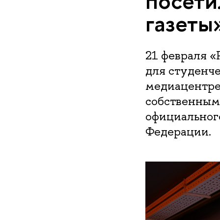
посети
газеты
21 февраля «
для студенче
медиацентре
собственными
официального
Федерации.