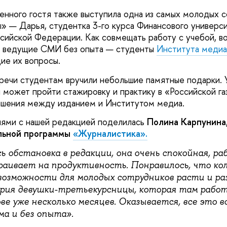
шенного гостя также выступила одна из самых молодых 
ы» — Дарья, студентка 3-го курса Финансового универс
сийской Федерации. Как совмещать работу с учебой, в
в ведущие СМИ без опыта — студенты
Института медиа
ие их вопросы.
речи студентам вручили небольшие памятные подарки. 
и может пройти стажировку и практику в «Российской га
ашения между изданием и Институтом медиа.
ями с нашей редакцией поделилась
Полина Карпунина,
ельной программы
«Журналистика».
 обстановка в редакции, она очень спокойная, раб
аивает на продуктивность. Понравилось, что ко
 возможности для молодых сотрудников расти и ра
рия девушки-третьекурсницы, которая там рабо
е уже несколько месяцев. Оказывается, все это в
ма и без опыта».