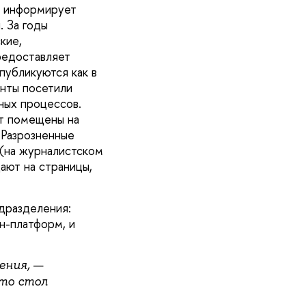
й информирует
. За годы
кие,
редоставляет
публикуются как в
енты посетили
ных процессов.
ут помещены на
 Разрозненные
 (на журналистском
ают на страницы,
дразделения:
н-платформ, и
—
рения,
то стол