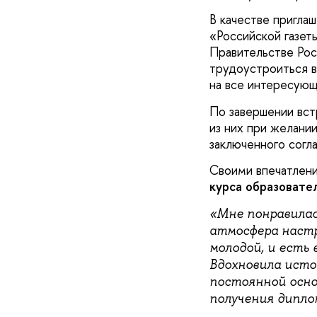
В качестве пригла
«Российской газет
Правительстве Рос
трудоустроиться 
на все интересующ
По завершении вст
из них при желани
заключенного согл
Своими впечатлени
курса образоват
«Мне понравилась
атмосфера настр
молодой, и есть
Вдохновила исто
постоянной основ
получения дипло