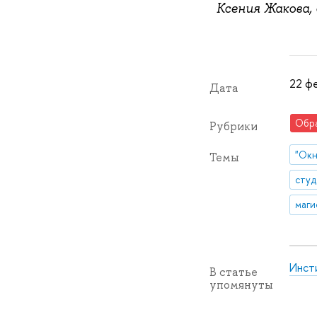
Ксения Жакова,
22 фе
Дата
Обр
Рубрики
"Окн
Темы
сту
маги
Инст
В статье
упомянуты