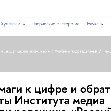
Студентам
Творческие мастерские
Наука
т «Высшая школа экономики»
Учебные подразделения
Факу
маги к цифре и обрат
ты Института медиа