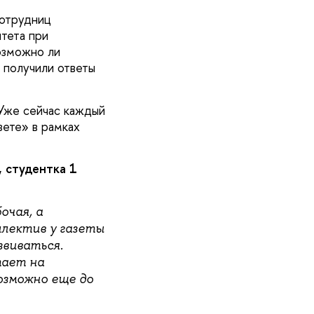
сотрудниц
итета при
озможно ли
получили ответы
Уже сейчас каждый
зете» в рамках
 студентка 1
очая, а
ллектив у газеты
звиваться.
тает на
озможно еще до