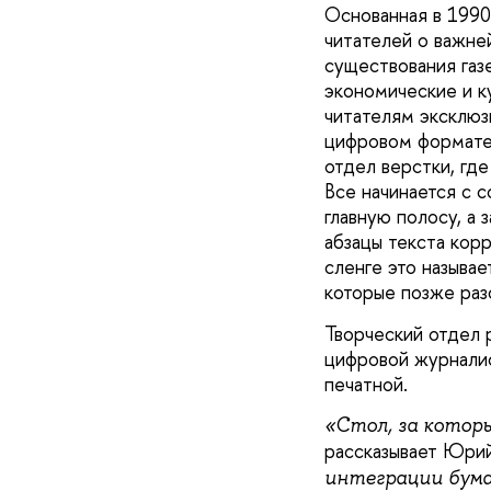
Основанная в 199
читателей о важней
существования газ
экономические и к
читателям эксклюз
цифровом формате,
отдел верстки, гд
Все начинается с 
главную полосу, а
абзацы текста кор
сленге это называ
которые позже раз
Творческий отдел 
цифровой журналис
печатной.
«Стол, за котор
рассказывает Юрий
интеграции бума