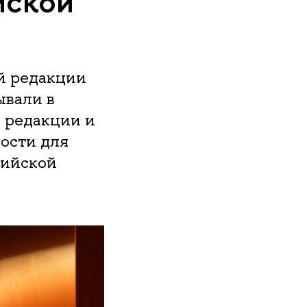
йской
ей редакции
ывали в
 редакции и
ости для
сийской