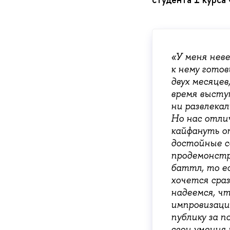
«У меня нев
к нему гото
двух месяцев
время высту
ни развлекал
Но нас отли
кайфануть от
достойные с
продемонстр
баттл, то ес
хочется сра
надеемся, ч
импровизаци
публику за п
свои умения 