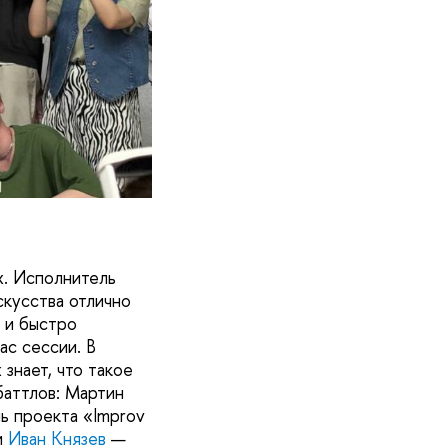
х. Исполнитель
скусства отлично
 и быстро
с сессии. В
знает, что такое
баттлов: Мартин
ь проекта «Improv
и
Иван Князев
—