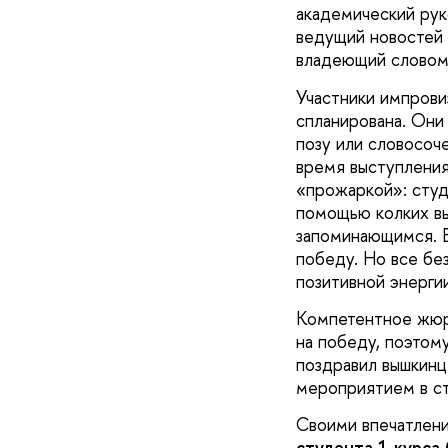
академический ру
ведущий новостей 
владеющий словом
Участники импрови
спланирована. Они
позу или словосоч
время выступления
«прожаркой»: сту
помощью колких вы
запоминающимся. В
победу. Но все бе
позитивной энергии
Компетентное жюри
на победу, поэтом
поздравил вышкинц
мероприятием в ст
Своими впечатлени
студента 1 курса