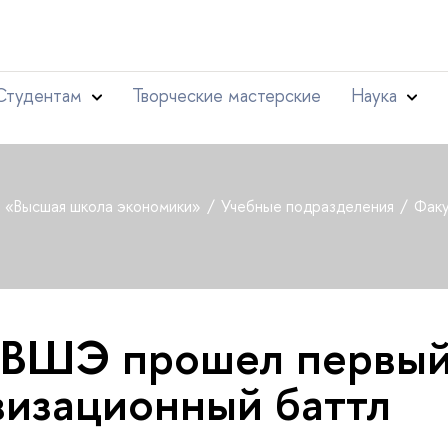
Студентам
Творческие мастерские
Наука
т «Высшая школа экономики»
Учебные подразделения
Факу
 ВШЭ прошел первы
изационный баттл