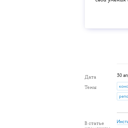
30 ап
Дата
конс
Темы
репо
Инст
В статье