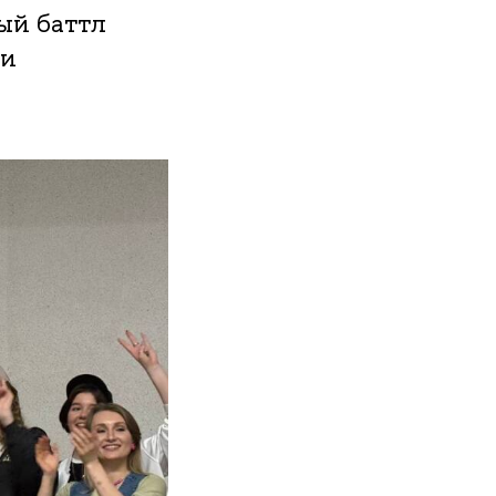
ый баттл
 и