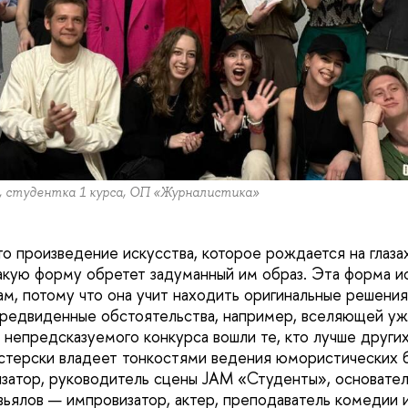
, студентка 1 курса, ОП «Журналистика»
о произведение искусства, которое рождается на глаза
 какую форму обретет задуманный им образ. Эта форма и
м, потому что она учит находить оригинальные решения
предвиденные обстоятельства, например, вселяющей ужа
 непредсказуемого конкурса вошли те, кто лучше других 
стерски владеет тонкостями ведения юмористических 
затор, руководитель сцены JAM «Студенты», основател
авьялов — импровизатор, актер, преподаватель комедии 