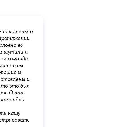
нь тщательно
 протяжении
словно во
и шутили и
ая команда.
частникам
орошие и
готовлены и
что это был
мя. Очень
 командой
ить нашу
нстрировать