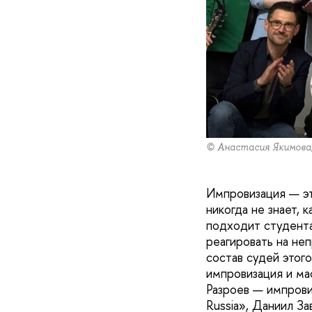
© Анастасия Якимова
Импровизация — эт
никогда не знает,
подходит студента
реагировать на не
состав судей этого
импровизация и ма
Разроев — импрови
Russia», Даниил З