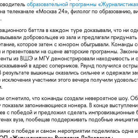
ководитель
образовательной программы «Журналистика
на телеканале «Москва 24», филолог по образованию, в
.
зационного баттла в каждом туре доказывали, что ни од
 вызывали добровольцев из зала и предлагали придумат
етание, которое затем с юмором обыгрывали. Команды с
 и презентовали на сцене авторские программы. Законч
денты из ВШЭ и МГУ демонстрировали находчивость и 
сказываний в адрес соперников. Раунд получился остры
 результате вышкинцы оказались сильнее и одержали з
з исключения участники этого вечера получили удовольс
.
 отметило, что команды создали невероятное шоу. Об
у показали запоминающиеся номера. В конце выступлени
ев с победой и предложил сделать импровизационные 
енах вуза, пообещав поддерживать подобные инициати
ями о победе и самом мероприятии поделилась одна из
 ОП «Журналистика» Виктория Лейковская :