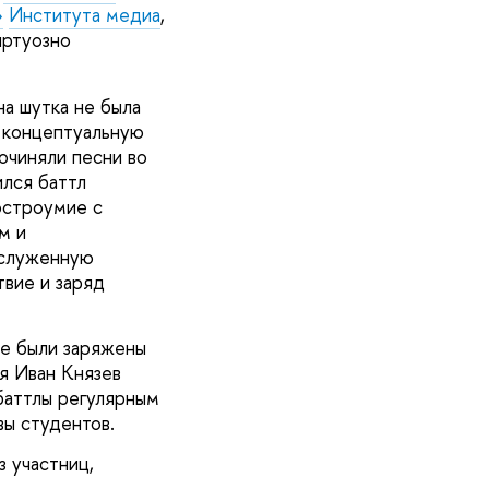
»
Института медиа
,
иртуозно
на шутка не была
ь концептуальную
очиняли песни во
ился баттл
остроумие с
м и
аслуженную
твие и заряд
е были заряжены
я Иван Князев
баттлы регулярным
вы студентов.
 участниц,