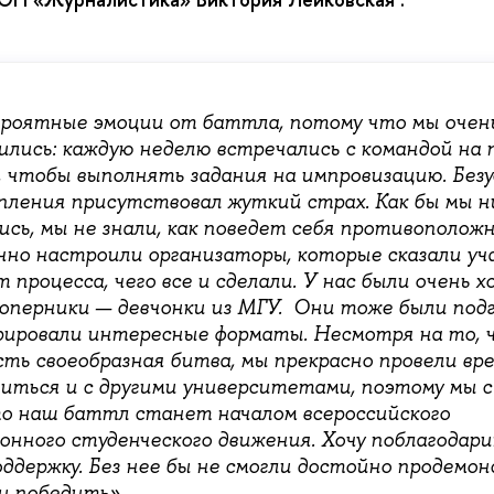
ероятные эмоции от баттла, потому что мы оче
вились: каждую неделю встречались с командой на
, чтобы выполнять задания на импровизацию. Безу
пления присутствовал жуткий страх. Как бы мы н
ись, мы не знали, как поведет себя противоположн
чно настроили организаторы, которые сказали у
 процесса, чего все и сделали. У нас были очень х
оперники — девчонки из МГУ. Они тоже были под
ировали интересные форматы. Несмотря на то, 
ть своеобразная битва, мы прекрасно провели вре
зиться и с другими университетами, поэтому мы с
то наш баттл станет началом всероссийского
онного студенческого движения. Хочу поблагодар
оддержку. Без нее бы не смогли достойно продемо
и победить».