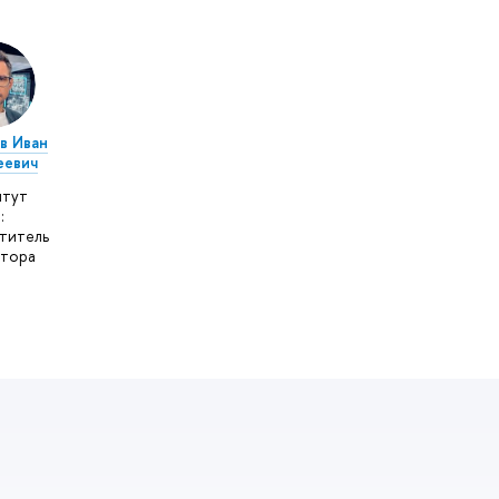
в Иван
еевич
итут
:
титель
ктора