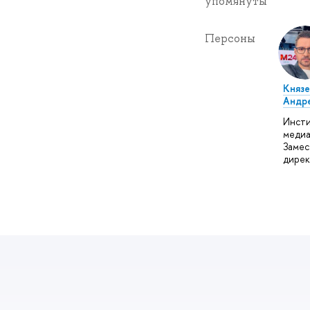
упомянуты
Персоны
Князе
Андр
Инст
медиа
Замес
дире