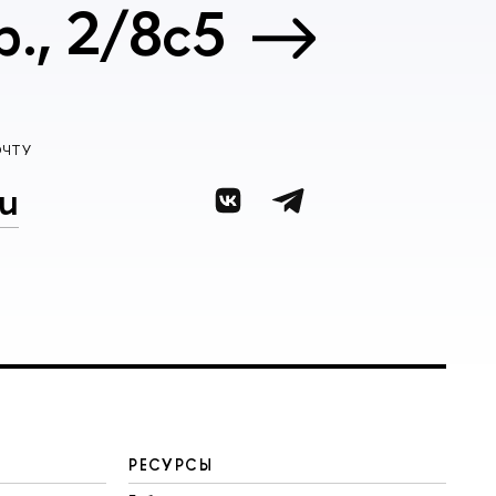
., 2/8с5
ОЧТУ
u
РЕСУРСЫ