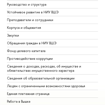
Руководство и структура
Д
Устойчивое развитие в НИУ ВШЭ
О
Преподаватели и сотрудники
П
Корпуса и общежития
В
Закупки
П
Обращения граждан в НИУ ВШЭ
А
Фонд целевого капитала
Д
Противодействие коррупции
Ц
Сведения о доходах, расходах, об имуществе и
Б
обязательствах имущественного характера
О
Сведения об образовательной организации
О
Людям с ограниченными возможностями здоровья
Единая платежная страница
Работа в Вышке