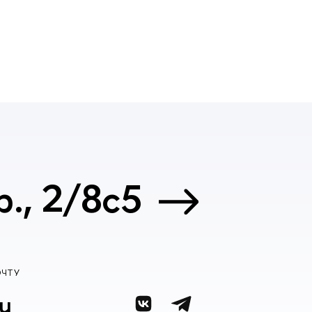
., 2/8с5
ОЧТУ
u