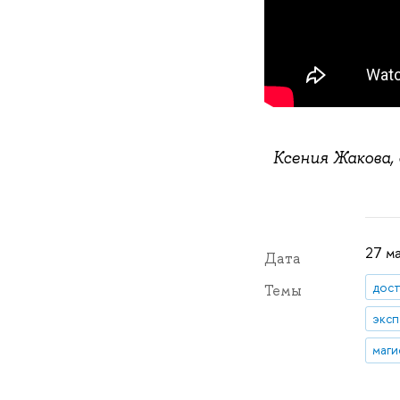
Ксения Жакова,
27 ма
Дата
дос
Темы
эксп
маги