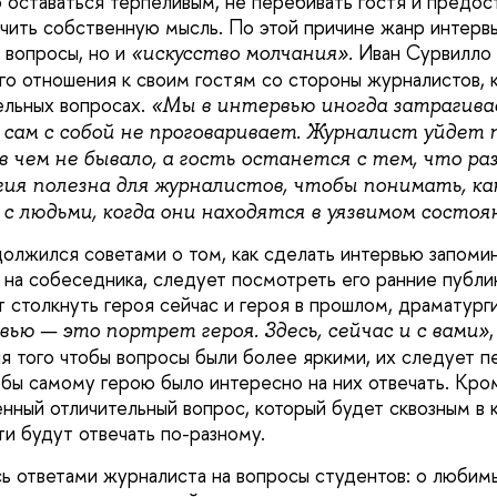
 оставаться терпеливым, не перебивать гостя и предос
чить собственную мысль. По этой причине жанр интервь
 вопросы, но и
Иван Сурвилло
«искусство молчания».
о отношения к своим гостям со стороны журналистов, к
ельных вопросах.
«Мы в интервью иногда затрагива
 сам с собой не проговаривает. Журналист уйдет 
 в чем не бывало, а гость останется с тем, что ра
гия полезна для журналистов, чтобы понимать, ка
с людьми, когда они находятся в уязвимом состоя
олжился советами о том, как сделать интервью запоми
 на собеседника, следует посмотреть его ранние публи
т столкнуть героя сейчас и героя в прошлом, драматург
ью — это портрет героя. Здесь, сейчас и с вами»
я того чтобы вопросы были более яркими, их следует п
обы самому герою было интересно на них отвечать. Кро
нный отличительный вопрос, который будет сквозным в
ти будут отвечать по-разному.
сь ответами журналиста на вопросы студентов: о любим