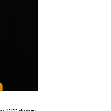
екта ТАСС «Беседы