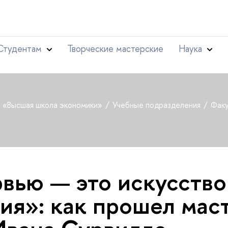
Студентам
Творческие мастерские
Наука
т «Высшая школа экономики»
Учебные подразделения
Факу
вью — это искусство
ия»: как прошел мас