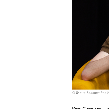
© Елена Волкова для
Иван Сурвилло — 