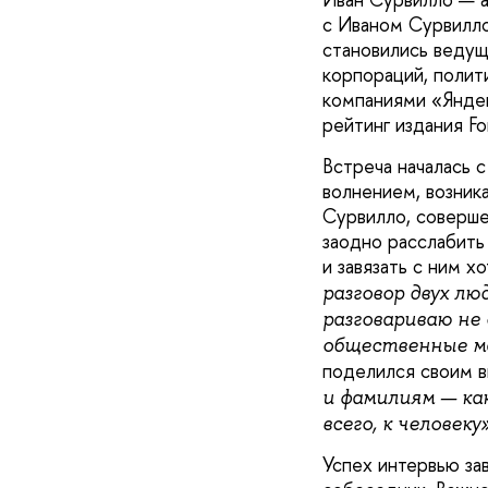
с Иваном Сурвилло
становились ведущ
корпораций, полит
компаниями «Яндек
рейтинг издания Fo
Встреча началась 
волнением, возник
Сурвилло, соверше
заодно расслабить
и завязать с ним х
разговор двух лю
разговариваю не 
общественные ма
поделился своим 
и фамилиям — ка
всего, к человеку»
Успех интервью зав