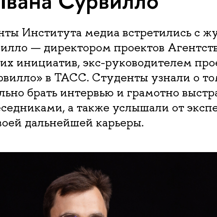
Ивана Сурвилло
енты Института медиа встретились с 
илло — директором проектов Агентст
их инициатив, экс-руководителем про
вилло» в ТАСС. Студенты узнали о том
ьно брать интервью и грамотно выстр
еседниками, а также услышали от эксп
воей дальнейшей карьеры.