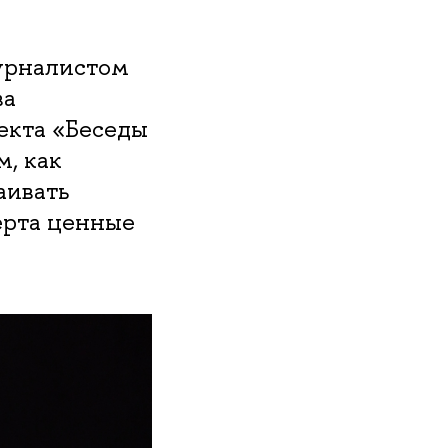
журналистом
ва
екта «Беседы
, как
аивать
ерта ценные