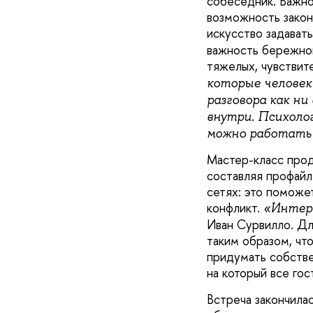
собеседник. Важно
возможность закон
искусство задавать
важность бережног
тяжелых, чувствит
которые человек
разговора как ни
внутри. Психоло
можно работать 
Мастер-класс прод
составляя профайл
сетях: это поможе
конфликт.
«Интерв
Иван Сурвилло. Дл
таким образом, чт
придумать собстве
на который все гос
Встреча закончила