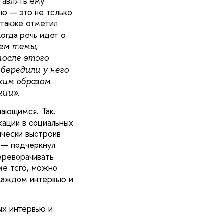
тавлять ему
ю — это не только
 также отметил
огда речь идет о
ем темы,
после этого
збередили у него
ким образом
нии».
нающимся. Так,
кации в социальных
ически выстроив
, — подчеркнул
ереворачивать
ме того, можно
 каждом интервью и
ых интервью и