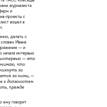
ками журналиста
фирм и
диа-проекты с
лист вошел в
т.
енно, делать с
 словам Ивана
апряжение — и
о начала интервью
 интервью — это
понимаю, что
оникнуть за
—
ается за ними,
е к должностям
ить, прежде
то ему говорит