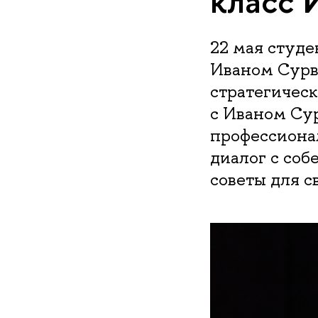
класс 
22 мая студ
Иваном Сурв
стратегическ
с Иваном Сур
профессионал
диалог с соб
советы для с