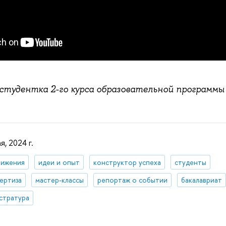
 студентка 2-го курса образовательной программ
я, 2024 г.
тижения
идеи и опыт
конструктор успеха
студенты
ертиза
мастер-классы
репортаж о событии
бакалавриат
стратура