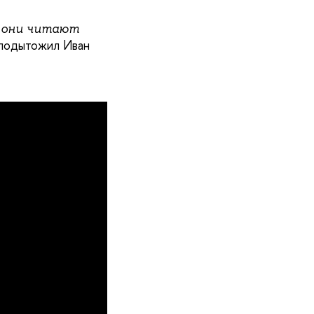
а они читают
подытожил Иван