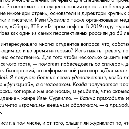
». За несколько лет существования проекта собеседни
ие инженеры страны, основатели и директоры крупных 
ики и писатели. Иван Сурвилло также организовывал ме
с», «Сбер», ВТБ и «Газпром-нефть». В 2019 году журна
rbes как один из самых перспективных россиян до 30 ле
с интересующего многих студентов вопроса: что, собств
ающим до и во время интервью? Испытывать тревогу, по
нно естественно. Для того чтобы несколько снизить н
 самого гостя, — помогает побеседовать со спикером д
отя бы короткий, но неформальный разговор.
«Для меня
дей. Я получаю больше всего удовольствия, когда 
с «функцией», а с человеком. Когда получается пр
ски, которые мы все носим, и увидеть, что скрыв
видением жанра Иван Сурвилло. —
Важно приходить н
ким-то «громким» внешним оболочкам, — а приход
.
исит, в том числе, и от того, слышит ли журналист то, ч