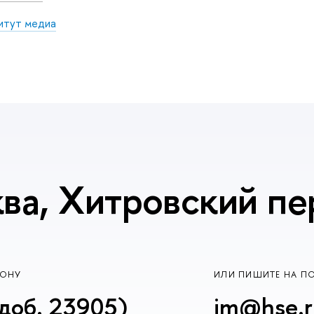
итут медиа
ва, Хитровский пер
ФОНУ
ИЛИ ПИШИТЕ НА П
доб. 23905)
im@hse.r