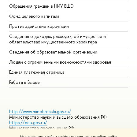
Обращения граждан в НИУ ВШЭ
А
Фонд целевого капитала
Д
Противодействие коррупции
Ц
Сведения о доходах, расходах, об имуществе и
Б
обязательствах имущественного характера
О
Сведения об образовательной организации
О
Людям с ограниченными возможностями здоровья
Единая платежная страница
Работа в Вышке
http://www.minobrnauki.gov.ru/
Министерство науки и высшего образования РФ
https://edu.gov.ru/
Министерство просвещения РФ
https://elearning.hse.ru/mooc
Мы используем файлы cookies для улучшения работы сайта