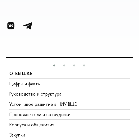
О ВЫШКЕ
Цифры и факты
Л
Руководство и структура
Д
Устойчивое развитие в НИУ ВШЭ
О
Преподаватели и сотрудники
П
Корпуса и общежития
В
Закупки
П