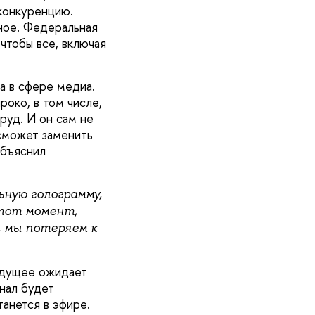
конкуренцию.
ное. Федеральная
чтобы все, включая
а в сфере медиа.
око, в том числе,
руд. И он сам не
 сможет заменить
объяснил
ную голограмму,
 тот момент,
, мы потеряем к
удущее ожидает
анал будет
анется в эфире.