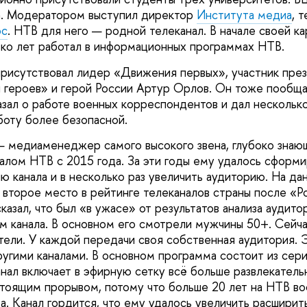
а. Модератором выступил директор
Института медиа
, 
юс
. НТВ для него — родной телеканал. В начале своей к
ко лет работал в информационных программах НТВ.
присутствовал лидер «Движения первых», участник пре
героев» и герой России Артур Орлов. Он тоже пообща
азал о работе военных корреспондентов и дал несколько
боту более безопасной.
 медиаменеджер самого высокого звена, глубоко знаю
алом НТВ с 2015 года. За эти годы ему удалось сформи
ю канала и в несколько раз увеличить аудиторию. На д
 второе место в рейтинге телеканалов страны после «Р
азал, что был «в ужасе» от результатов анализа аудито
м канала. В основном его смотрели мужчины 50+. Сейч
тели. У каждой передачи своя собственная аудитория. 
ругими каналами. В основном программа состоит из сери
нал включает в эфирную сетку всё больше развлекатель
стоящим прорывом, потому что больше 20 лет на НТВ в
а. Канал гордится, что ему удалось увеличить расшири