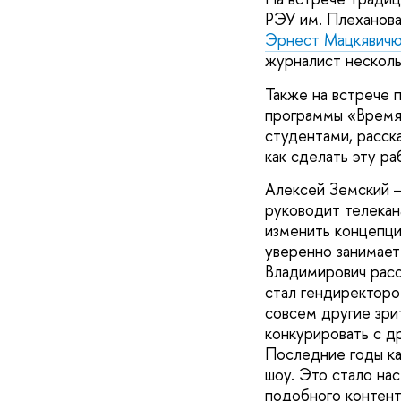
РЭУ им. Плеханов
Эрнест Мацкявич
журналист несколь
Также на встрече 
программы «Время 
студентами, расск
как сделать эту ра
Алексей Земский —
руководит телекан
изменить концепци
уверенно занимает
Владимирович расск
стал гендиректоро
совсем другие зри
конкурировать с д
Последние годы ка
шоу. Это стало на
подобного контент