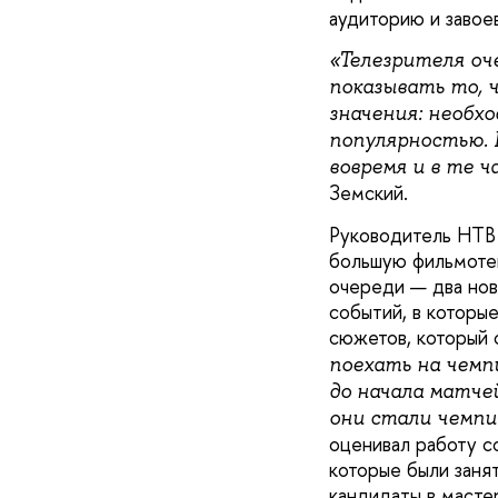
аудиторию и завое
«Телезрителя оче
показывать то, 
значения: необх
популярностью. 
вовремя и в те ч
Земский.
Руководитель НТВ 
большую фильмотек
очереди — два нов
событий, в которы
сюжетов, который 
поехать на чемпи
до начала матче
они стали чемп
оценивал работу со
которые были заня
кандидаты в масте