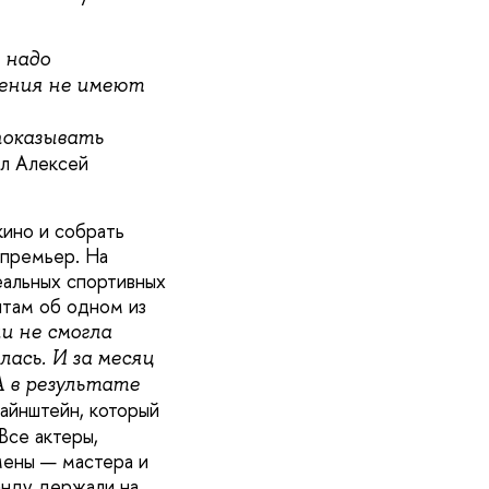
 надо
тения не имеют
показывать
ал Алексей
кино и собрать
 премьер. На
еальных спортивных
нтам об одном из
и не смогла
ась. И за месяц
А в результате
айнштейн, который
Все актеры,
мены — мастера и
анду держали на