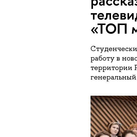
расска
телеви
«ТОП 
Студенчески
работу в нов
территории Р
генеральный