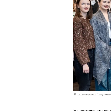
© Екатерина Струни
На встрече традиц