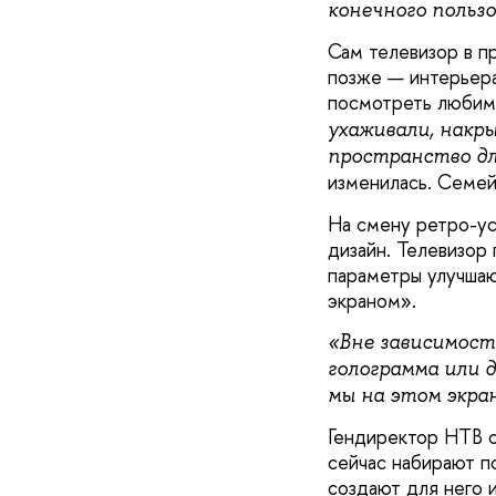
конечного польз
Сам телевизор в п
позже — интерьера
посмотреть любим
ухаживали, накр
пространство дл
изменилась. Семей
На смену ретро-ус
дизайн. Телевизор
параметры улучшаю
экраном».
«Вне зависимост
голограмма или 
мы на этом экра
Гендиректор НТВ с
сейчас набирают п
создают для него 