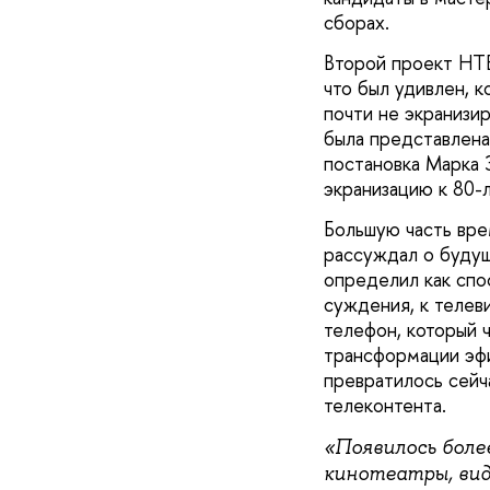
сборах.
Второй проект НТВ
что был удивлен, к
почти не экранизи
была представлена
постановка Марка 
экранизацию к 80-
Большую часть вре
рассуждал о буду
определил как спо
суждения, к телев
телефон, который ч
трансформации эфи
превратилось сейч
телеконтента.
«Появилось боле
кинотеатры, вид