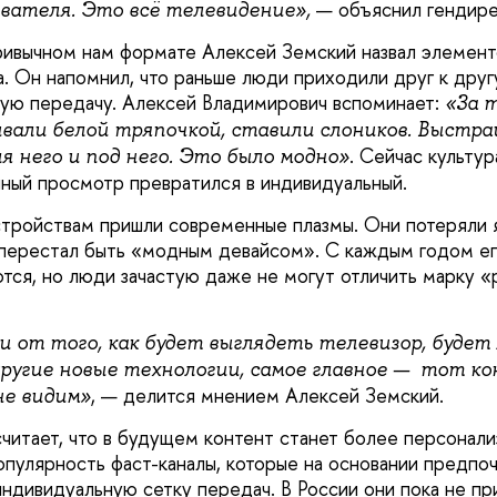
— объяснил гендире
ователя. Это всё телевидение»,
ривычном нам формате Алексей Земский назвал элементо
. Он напомнил, что раньше люди приходили друг к другу
ую передачу. Алексей Владимирович вспоминает:
«За 
ывали белой тряпочкой, ставили слоников. Выстра
. Сейчас культу
я него и под него. Это было модно»
ный просмотр превратился в индивидуальный.
тройствам пришли современные плазмы. Они потеряли 
 перестал быть «модным девайсом». С каждым годом ег
тся, но люди зачастую даже не могут отличить марку «
и от того, как будет выглядеть телевизор, будет
другие новые технологии, самое главное — тот к
, — делится мнением Алексей Земский.
не видим»
читает, что в будущем контент станет более персонал
опулярность фаст-каналы, которые на основании предпо
индивидуальную сетку передач. В России они пока не пр