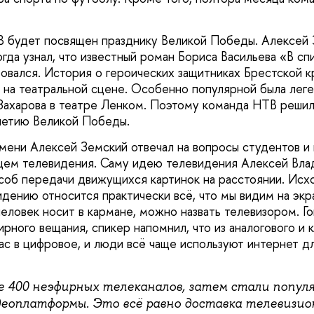
 будет посвящен празднику Великой Победы. Алексей З
огда узнал, что известный роман Бориса Васильева «В сп
ровался. История о героических защитниках Брестской к
 на театральной сцене. Особенно популярной была лег
Захарова в театре Ленком. Поэтому команда НТВ решил
летию Великой Победы.
мени Алексей Земский отвечал на вопросы студентов и
щем телевидения. Саму идею телевидения Алексей Вла
соб передачи движущихся картинок на расстоянии. Исхо
идению относится практически всё, что мы видим на экр
еловек носит в кармане, можно назвать телевизором. Го
рного вещания, спикер напомнил, что из аналогового и 
ас в цифровое, и люди всё чаще используют интернет д
е 400 неэфирных телеканалов, затем стали попул
еоплатформы. Это всё равно доставка телевизион