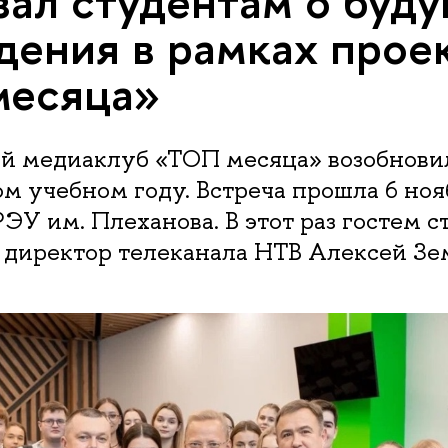
зал студентам о буд
дения в рамках прое
месяца»
й медиаклуб «ТОП месяца» возобнови
ом учебном году. Встреча прошла 6 ноя
ЭУ им. Плеханова. В этот раз гостем с
 директор телеканала НТВ Алексей Зе