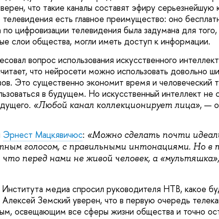
верен, что такие каналы составят эфиру серьезнейшую 
 телевидения есть главное преимущество: оно бесплат
 по цифровизации телевидения была задумана для того, 
е слои общества, могли иметь доступ к информации.
есовал вопрос использования искусственного интеллект
читает, что нейросети можно использовать довольно шир
вов. Это существенно экономит время и человеческий т
льзоваться в будущем. Но искусственный интеллект не
едущего.
, — 
«Любой канал коллекционирует лица»
и
Эрнест Мацкявичюс
:
«Можно сделать почти идеаль
ятным голосом, с правильными интонациями. Но в
 что перед нами не живой человек, а «мультяшка»
 Института медиа спросил руководителя НТВ, какое б
. Алексей Земский уверен, что в первую очередь телек
ым, освещающим все сферы жизни общества и точно ост