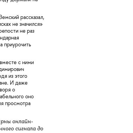
емский рассказал,
исках не значился»
репости не раз
ендарная
а приурочить
 вместе с ними
димирович
дя из этого
ане. И даже
воря о
кабельного оно
ля просмотра
ярны онлайн-
ного сигнала до