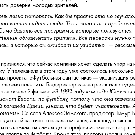
вать доверие молодых зрителей.
нь легко потерять. Как бы просто это не звучало,
что хотят видеть люди. Твои желания и предпоч
одимо давать все программы, которые пользуются
Нельзя обманывать зрителя. Все передачи нужно 
, — рассказ
асы, в которые он ожидает их увидеть»
признался, что сейчас компания хочет сделать упор на 
у. У телеканала в этом году уже состоялось несколько
ых проекта. «Футбольная фантастика» — экранизация р
е сложно поверить. Гендиректор канала рассказал студе
стал основой фильма:
«В 1992 году команда Югослави
онат Европы по футболу, потому что она развалил
й команда Дании узнала, что будет участвовать. 
Со слов Алексея Земского, продюсер Тимур В
ионами».
здателей картины «сначала смеялся, а к концу плакал». 
ты в съемках, на самом деле профессиональные спортс
ра спорта по футболу. Кроме того, полтора месяца ком