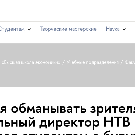
Студентам
Творческие мастерские
Наука
т «Высшая школа экономики»
Учебные подразделения
Факу
я обманывать зрител
льный директор НТВ