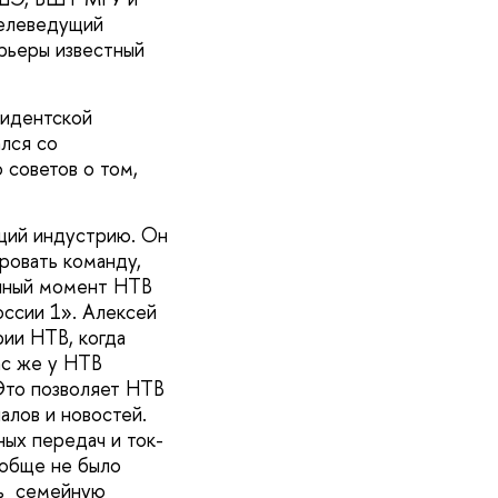
телеведущий
арьеры известный
зидентской
лся со
 советов о том,
щий индустрию. Он
ровать команду,
анный момент НТВ
оссии 1». Алексей
рии НТВ, когда
ас же у НТВ
Это позволяет НТВ
алов и новостей.
ных передач и ток-
ообще не было
ть семейную