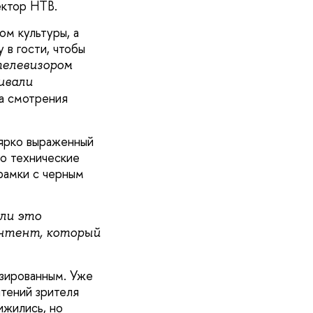
ктор НТВ.
м культуры, а
 в гости, чтобы
телевизором
ивали
ра смотрения
ярко выраженный
о технические
рамки с черным
 ли это
онтент, который
изированным. Уже
чтений зрителя
ижились, но