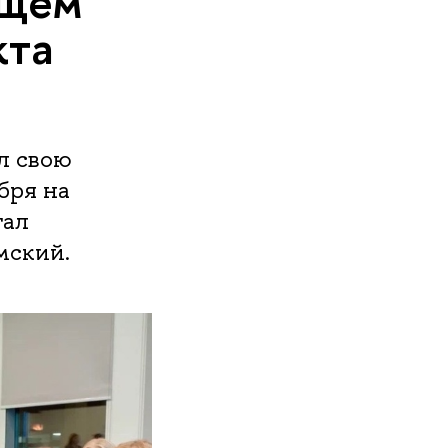
ущем
кта
л свою
бря на
тал
мский.