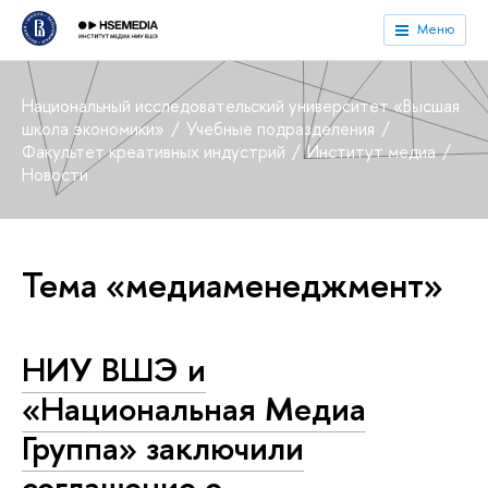
Меню
Национальный исследовательский университет «Высшая
школа экономики»
Учебные подразделения
Факультет креативных индустрий
Институт медиа
Новости
Тема «медиаменеджмент»
НИУ ВШЭ и
«Национальная Медиа
Группа» заключили
соглашение о