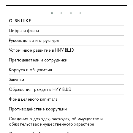
О ВЫШКЕ
Цифры и факты
Л
Руководство и структура
Д
Устойчивое развитие в НИУ ВШЭ
О
Преподаватели и сотрудники
П
Корпуса и общежития
В
Закупки
П
Обращения граждан в НИУ ВШЭ
А
Фонд целевого капитала
Д
Противодействие коррупции
Ц
Сведения о доходах, расходах, об имуществе и
Б
обязательствах имущественного характера
О