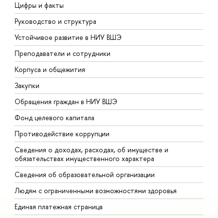
Цифры и факты
Л
Руководство и структура
Д
Устойчивое развитие в НИУ ВШЭ
О
Преподаватели и сотрудники
П
Корпуса и общежития
В
Закупки
П
Обращения граждан в НИУ ВШЭ
А
Фонд целевого капитала
Д
Противодействие коррупции
Ц
Сведения о доходах, расходах, об имуществе и
Б
обязательствах имущественного характера
О
Сведения об образовательной организации
О
Людям с ограниченными возможностями здоровья
Единая платежная страница