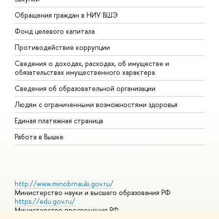
Обращения граждан в НИУ ВШЭ
А
Фонд целевого капитала
Д
Противодействие коррупции
Ц
Сведения о доходах, расходах, об имуществе и
Б
обязательствах имущественного характера
О
Сведения об образовательной организации
О
Людям с ограниченными возможностями здоровья
Единая платежная страница
Работа в Вышке
http://www.minobrnauki.gov.ru/
Министерство науки и высшего образования РФ
https://edu.gov.ru/
Министерство просвещения РФ
https://elearning.hse.ru/mooc