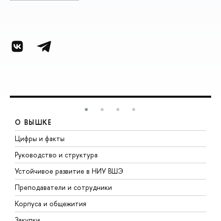
О ВЫШКЕ
Цифры и факты
Л
Руководство и структура
Д
Устойчивое развитие в НИУ ВШЭ
О
Преподаватели и сотрудники
П
Корпуса и общежития
В
Закупки
П