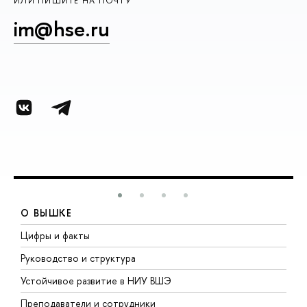
ИЛИ ПИШИТЕ НА ПОЧТУ
im@hse.ru
О ВЫШКЕ
Цифры и факты
Л
Руководство и структура
Д
Устойчивое развитие в НИУ ВШЭ
О
Преподаватели и сотрудники
П