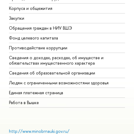
Корпуса и общежития
В
Закупки
П
Обращения граждан в НИУ ВШЭ
А
Фонд целевого капитала
Д
Противодействие коррупции
Ц
Сведения о доходах, расходах, об имуществе и
Б
обязательствах имущественного характера
О
Сведения об образовательной организации
О
Людям с ограниченными возможностями здоровья
Единая платежная страница
Работа в Вышке
http://www.minobrnauki.gov.ru/