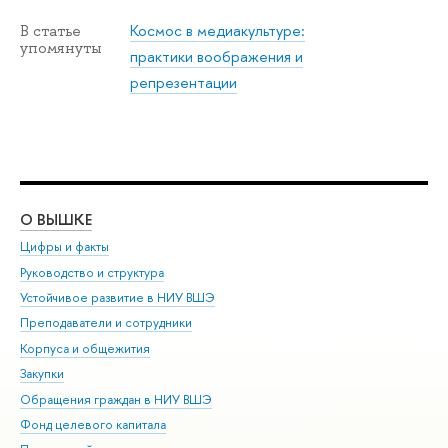
Космос в медиакультуре:
В статье
упомянуты
практики воображения и
репрезентации
О ВЫШКЕ
ОБ
Цифры и факты
Ли
Руководство и структура
Дов
Устойчивое развитие в НИУ ВШЭ
Ол
Преподаватели и сотрудники
При
Корпуса и общежития
Вы
Закупки
При
Обращения граждан в НИУ ВШЭ
Ас
Фонд целевого капитала
До