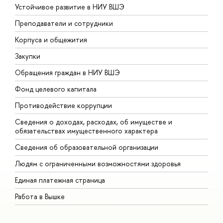
Устойчивое развитие в НИУ ВШЭ
О
Преподаватели и сотрудники
П
Корпуса и общежития
В
Закупки
П
Обращения граждан в НИУ ВШЭ
А
Фонд целевого капитала
Д
Противодействие коррупции
Ц
Сведения о доходах, расходах, об имуществе и
Б
обязательствах имущественного характера
О
Сведения об образовательной организации
О
Людям с ограниченными возможностями здоровья
Единая платежная страница
Работа в Вышке