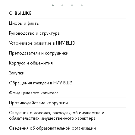
О ВЫШКЕ
Цифры и факты
Л
Руководство и структура
Д
Устойчивое развитие в НИУ ВШЭ
О
Преподаватели и сотрудники
П
Корпуса и общежития
В
Закупки
П
Обращения граждан в НИУ ВШЭ
А
Фонд целевого капитала
Д
Противодействие коррупции
Ц
Сведения о доходах, расходах, об имуществе и
Б
обязательствах имущественного характера
О
Сведения об образовательной организации
О