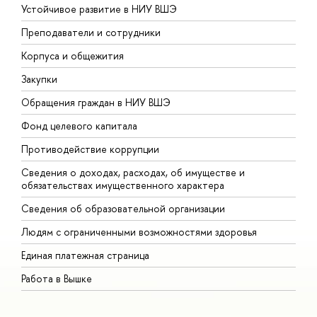
Устойчивое развитие в НИУ ВШЭ
О
Преподаватели и сотрудники
П
Корпуса и общежития
В
Закупки
П
Обращения граждан в НИУ ВШЭ
А
Фонд целевого капитала
Д
Противодействие коррупции
Ц
Сведения о доходах, расходах, об имуществе и
Б
обязательствах имущественного характера
О
Сведения об образовательной организации
О
Людям с ограниченными возможностями здоровья
Единая платежная страница
Работа в Вышке