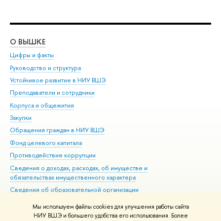
О ВЫШКЕ
ОБ
Цифры и факты
Ли
Руководство и структура
Дов
Устойчивое развитие в НИУ ВШЭ
Ол
Преподаватели и сотрудники
При
Корпуса и общежития
Вы
Закупки
При
Обращения граждан в НИУ ВШЭ
Ас
Фонд целевого капитала
До
Противодействие коррупции
Цен
Сведения о доходах, расходах, об имуществе и
Би
обязательствах имущественного характера
Об
Сведения об образовательной организации
Обр
Людям с ограниченными возможностями здоровья
Мы используем файлы cookies для улучшения работы сайта
Единая платежная страница
НИУ ВШЭ и большего удобства его использования. Более