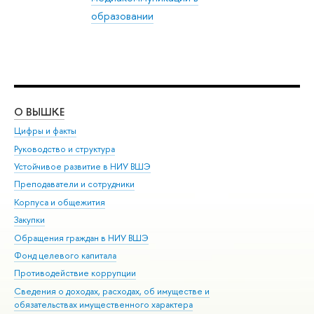
образовании
О ВЫШКЕ
ОБ
Цифры и факты
Ли
Руководство и структура
Дов
Устойчивое развитие в НИУ ВШЭ
Ол
Преподаватели и сотрудники
При
Корпуса и общежития
Вы
Закупки
При
Обращения граждан в НИУ ВШЭ
Ас
Фонд целевого капитала
До
Противодействие коррупции
Цен
Сведения о доходах, расходах, об имуществе и
Би
обязательствах имущественного характера
Об