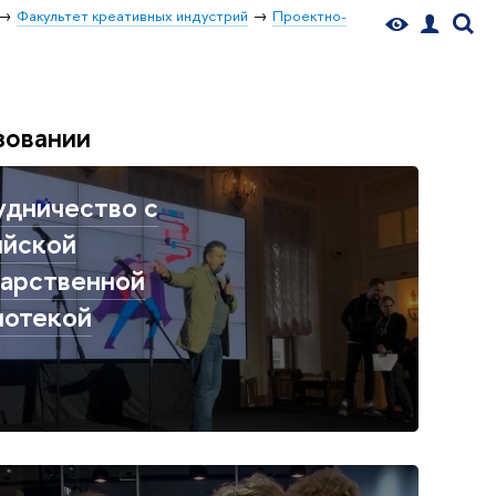
Факультет креативных индустрий
Проектно-
зовании
удничество с
ийской
дарственной
иотекой