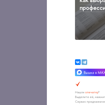
професс
Нашли
опечатку
?
Выделите её, нажмит
Сервис предназначе