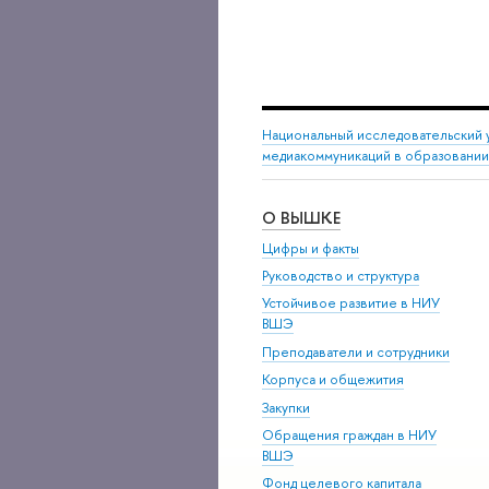
Национальный исследовательский 
медиакоммуникаций в образовании
О ВЫШКЕ
Цифры и факты
Руководство и структура
Устойчивое развитие в НИУ
ВШЭ
Преподаватели и сотрудники
Корпуса и общежития
Закупки
Обращения граждан в НИУ
ВШЭ
Фонд целевого капитала