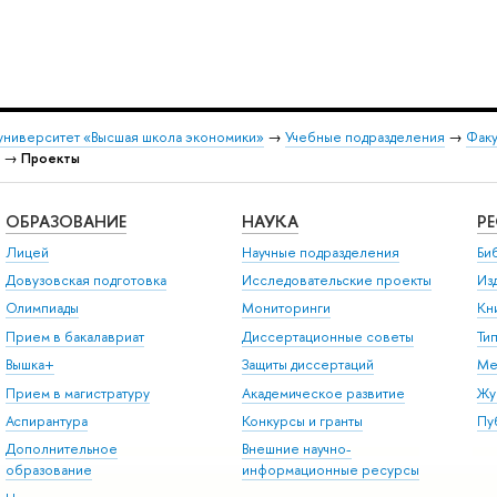
университет «Высшая школа экономики»
→
Учебные подразделения
→
Факу
→
Проекты
ОБРАЗОВАНИЕ
НАУКА
Р
Лицей
Научные подразделения
Би
Довузовская подготовка
Исследовательские проекты
Из
Олимпиады
Мониторинги
Кн
Прием в бакалавриат
Диссертационные советы
Ти
Вышка+
Защиты диссертаций
Ме
Прием в магистратуру
Академическое развитие
Жу
Аспирантура
Конкурсы и гранты
Пу
Дополнительное
Внешние научно-
образование
информационные ресурсы