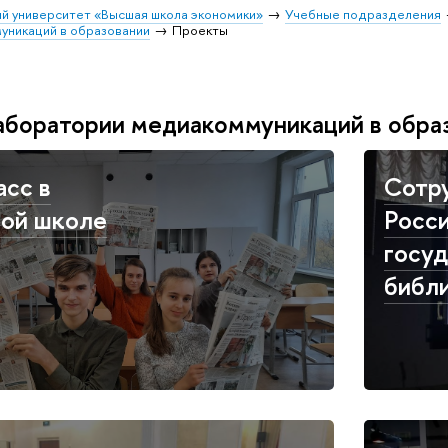
й университет «Высшая школа экономики»
Учебные подразделения
уникаций в образовании
Проекты
аборатории медиакоммуникаций в обра
сс в
Сотр
ой школе
Росс
госу
библ