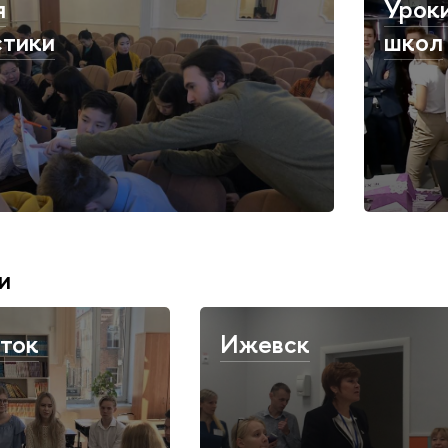
я
Урок
стики
школ
и
ток
Ижевск