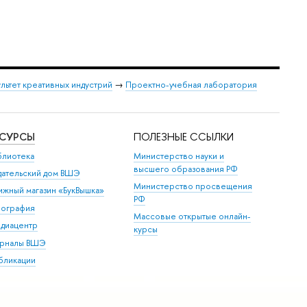
льтет креативных индустрий
→
Проектно-учебная лаборатория
ЕСУРСЫ
ПОЛЕЗНЫЕ ССЫЛКИ
блиотека
Министерство науки и
высшего образования РФ
дательский дом ВШЭ
Министерство просвещения
ижный магазин «БукВышка»
РФ
пография
Массовые открытые онлайн-
диацентр
курсы
рналы ВШЭ
бликации