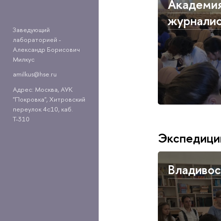
Академи
журнали
Заведующий
лабораторией -
Александр Борисович
Милкус
amilkus@hse.ru
Адрес: Москва, АУК
"Покровка", Хитровский
переулок 4с10, каб.
Т-310
Экспедици
Владивос