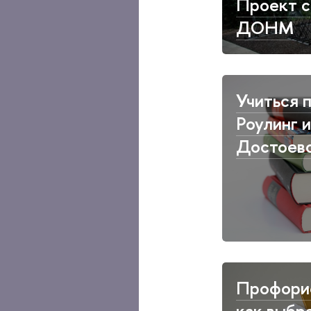
Проект с
ДОНМ
Учиться 
Роулинг 
Достоев
Профори
как выбр