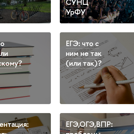
СУНЦ
УрФУ
по
ЕГЭ: что с
или
ним не так
скому?
(или так)?
ентация:
ЕГЭ,ОГЭ,ВПР:
ать
проблемы,