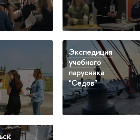
Экспедиция
учебного
парусника
"Седов"
ьск