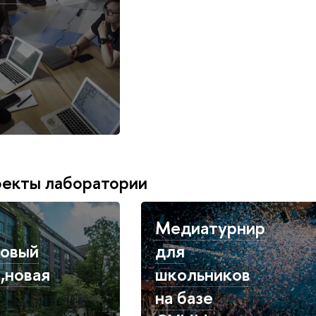
оекты лаборатории
Медиатурнир
новый
для
,новая
школьников
на базе