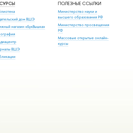
ЕСУРСЫ
ПОЛЕЗНЫЕ ССЫЛКИ
блиотека
Министерство науки и
высшего образования РФ
дательский дом ВШЭ
Министерство просвещения
ижный магазин «БукВышка»
РФ
пография
Массовые открытые онлайн-
диацентр
курсы
рналы ВШЭ
бликации