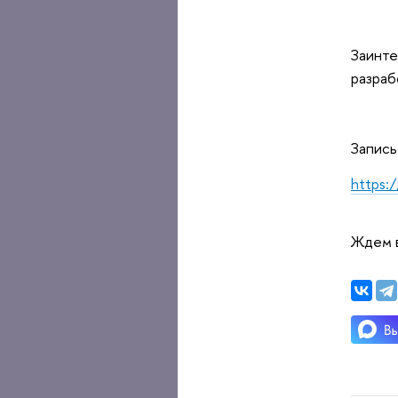
Заинте
разраб
Запись
https:
Ждем в