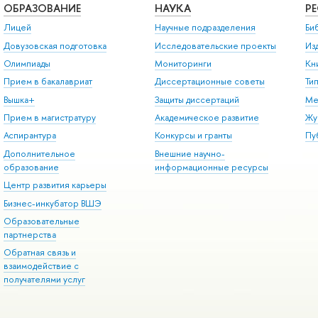
ОБРАЗОВАНИЕ
НАУКА
Р
Лицей
Научные подразделения
Би
Довузовская подготовка
Исследовательские проекты
Из
Олимпиады
Мониторинги
Кн
Прием в бакалавриат
Диссертационные советы
Ти
Вышка+
Защиты диссертаций
Ме
Прием в магистратуру
Академическое развитие
Жу
Аспирантура
Конкурсы и гранты
Пу
Дополнительное
Внешние научно-
образование
информационные ресурсы
Центр развития карьеры
Бизнес-инкубатор ВШЭ
Образовательные
партнерства
Обратная связь и
взаимодействие с
получателями услуг