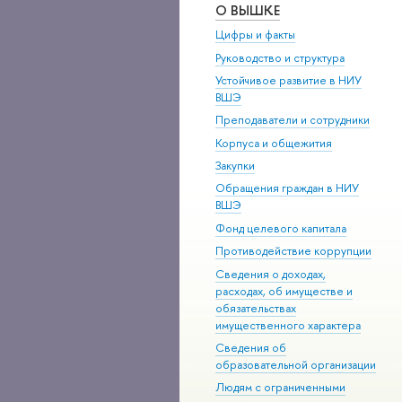
О ВЫШКЕ
Цифры и факты
Руководство и структура
Устойчивое развитие в НИУ
ВШЭ
Преподаватели и сотрудники
Корпуса и общежития
Закупки
Обращения граждан в НИУ
ВШЭ
Фонд целевого капитала
Противодействие коррупции
Сведения о доходах,
расходах, об имуществе и
обязательствах
имущественного характера
Сведения об
образовательной организации
Людям с ограниченными