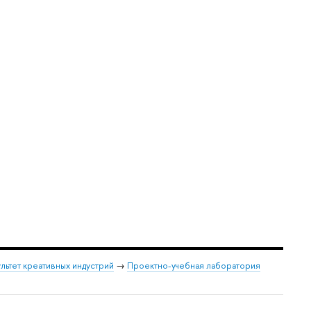
льтет креативных индустрий
→
Проектно-учебная лаборатория