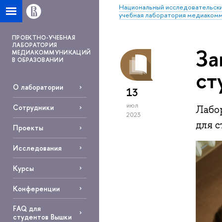
Национальный исследовательски
учебная лаборатория медиакомм
ПРОЕКТНО-УЧЕБНАЯ
ЛАБОРАТОРИЯ
За
МЕДИАКОММУНИКАЦИЙ
В ОБРАЗОВАНИИ
ст
О лаборатории
13
июл
Сотрудники
Лабо
2023
для 
Проекты
Исследования
Курсы
Конференции
FAQ для
студентов Вышки