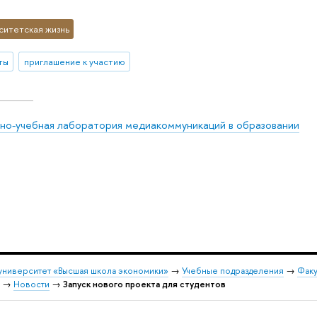
ситетская жизнь
ты
приглашение к участию
но-учебная лаборатория медиакоммуникаций в образовании
университет «Высшая школа экономики»
→
Учебные подразделения
→
Факу
→
Новости
→
Запуск нового проекта для студентов