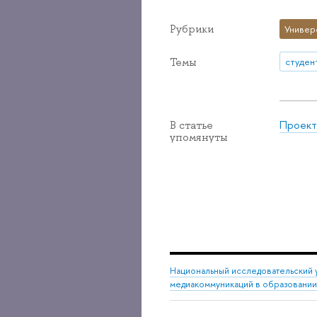
Рубрики
Универ
Темы
студен
Проект
В статье
упомянуты
Национальный исследовательский 
медиакоммуникаций в образовании