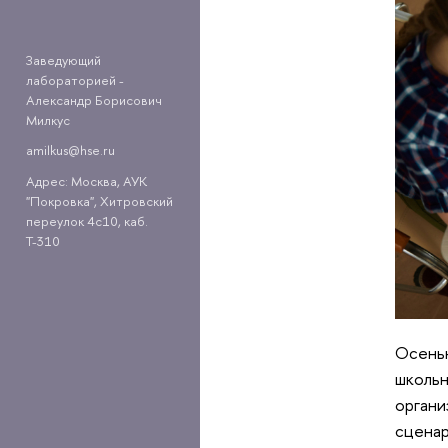
Заведующий
лабораторией -
Александр Борисович
Милкус
amilkus@hse.ru
Адрес: Москва, АУК
"Покровка", Хитровский
переулок 4с10, каб.
Т-310
Осенью
школьн
органи
сценар