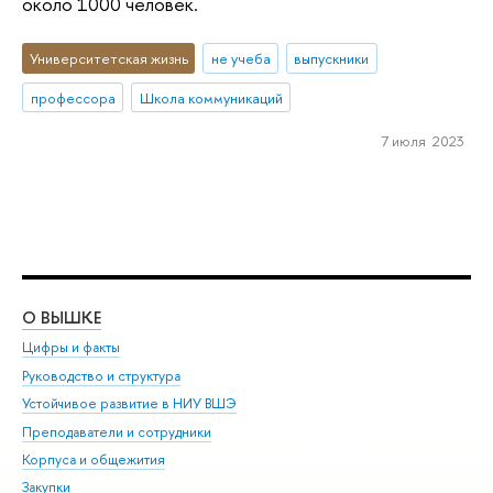
около 1000 человек.
Университетская жизнь
не учеба
выпускники
профессора
Школа коммуникаций
7 июля 2023
О ВЫШКЕ
ОБ
Цифры и факты
Ли
Руководство и структура
Дов
Устойчивое развитие в НИУ ВШЭ
Ол
Преподаватели и сотрудники
При
Корпуса и общежития
Вы
Закупки
При