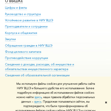
О ВЫШКЕ
ОБ
Цифры и факты
Ли
Руководство и структура
Дов
Устойчивое развитие в НИУ ВШЭ
Ол
Преподаватели и сотрудники
При
Корпуса и общежития
Вы
Закупки
При
Обращения граждан в НИУ ВШЭ
Ас
Фонд целевого капитала
До
Противодействие коррупции
Цен
Сведения о доходах, расходах, об имуществе и
Би
обязательствах имущественного характера
Об
Сведения об образовательной организации
Обр
Людям с ограниченными возможностями здоровья
Мы используем файлы cookies для улучшения работы сайта
Единая платежная страница
НИУ ВШЭ и большего удобства его использования. Более
подробную информацию об использовании файлов cookies
Работа в Вышке
можно найти
здесь
, наши правила обработки персональных
данных –
здесь
. Продолжая пользоваться сайтом, вы
✖
Редактору
подтверждаете, что были проинформированы об
© НИУ ВШЭ 1993–2026
Адреса и контакты
Условия использования
использовании файлов cookies сайтом НИУ ВШЭ и согласны