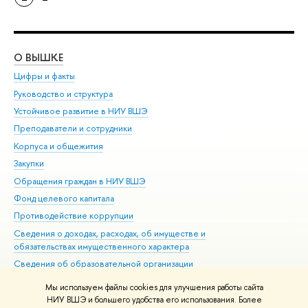
О ВЫШКЕ
ОБ
Цифры и факты
Ли
Руководство и структура
Дов
Устойчивое развитие в НИУ ВШЭ
Ол
Преподаватели и сотрудники
При
Корпуса и общежития
Вы
Закупки
При
Обращения граждан в НИУ ВШЭ
Ас
Фонд целевого капитала
До
Противодействие коррупции
Цен
Сведения о доходах, расходах, об имуществе и
Би
обязательствах имущественного характера
Об
Сведения об образовательной организации
Обр
Людям с ограниченными возможностями здоровья
Мы используем файлы cookies для улучшения работы сайта
Единая платежная страница
НИУ ВШЭ и большего удобства его использования. Более