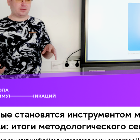
ые становятся инструментом м
и: итоги методологического с
ршающем этот учебный год методологическом семинаре в