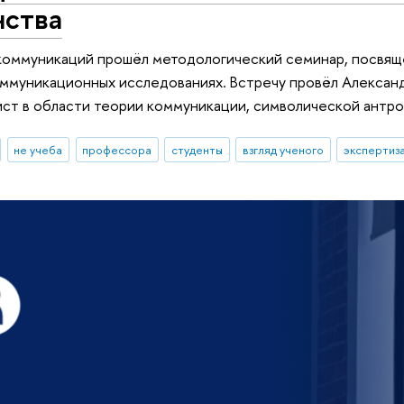
нства
 коммуникаций прошёл методологический семинар, посвя
оммуникационных исследованиях. Встречу провёл Алексан
ст в области теории коммуникации, символической антро
не учеба
профессора
студенты
взгляд ученого
экспертиз