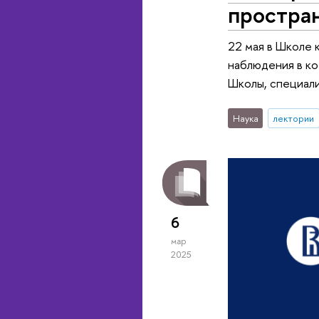
простра
22 мая в Школе
наблюдения в к
Школы, специали
Наука
лектории
6
мар
2025