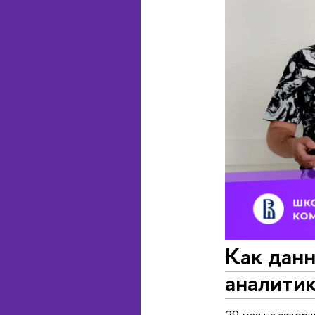
Как данн
аналитик
29 мая на заве