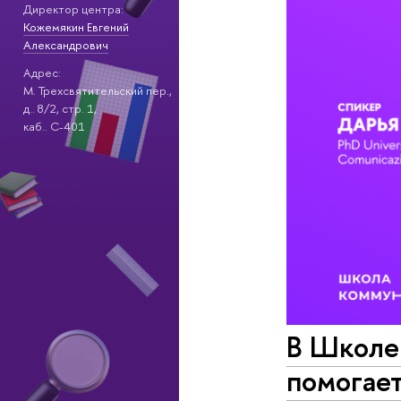
Директор центра:
Кожемякин Евгений
Александрович
Адрес:
М. Трехсвятительский пер.,
д.. 8/2, стр. 1,
каб.. С-401
В Школе
помогает