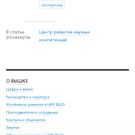
экспертиза
Центр развития научных
В статье
упомянуты
компетенций
О ВЫШКЕ
ОБ
Цифры и факты
Ли
Руководство и структура
Дов
Устойчивое развитие в НИУ ВШЭ
Ол
Преподаватели и сотрудники
При
Корпуса и общежития
Вы
Закупки
При