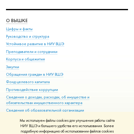
О ВЫШКЕ
ОБ
Цифры и факты
Ли
Руководство и структура
Дов
Устойчивое развитие в НИУ ВШЭ
Ол
Преподаватели и сотрудники
При
Корпуса и общежития
Вы
Закупки
При
Обращения граждан в НИУ ВШЭ
Ас
Фонд целевого капитала
До
Противодействие коррупции
Цен
Сведения о доходах, расходах, об имуществе и
Би
обязательствах имущественного характера
Об
Сведения об образовательной организации
Обр
Людям с ограниченными возможностями здоровья
Мы используем файлы cookies для улучшения работы сайта
Единая платежная страница
НИУ ВШЭ и большего удобства его использования. Более
подробную информацию об использовании файлов cookies
Работа в Вышке