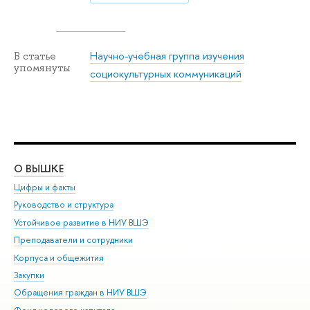
Научно-учебная группа изучения
В статье
упомянуты
социокультурных коммуникаций
О ВЫШКЕ
ОБ
Цифры и факты
Ли
Руководство и структура
Дов
Устойчивое развитие в НИУ ВШЭ
Ол
Преподаватели и сотрудники
При
Корпуса и общежития
Вы
Закупки
При
Обращения граждан в НИУ ВШЭ
Ас