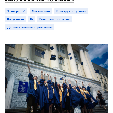
"Окна роста"
достижения
конструктор успеха
ыпускники
IQ
репортаж о событии
дополнительное образование