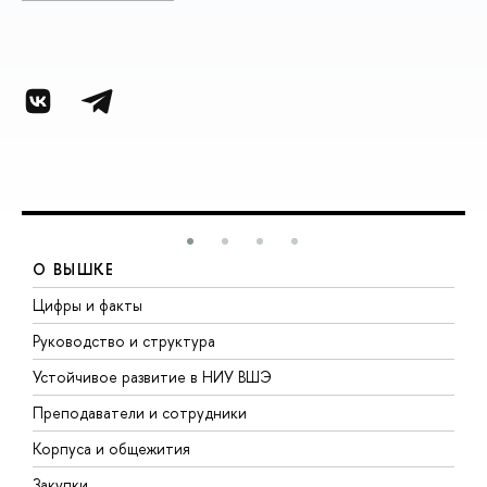
О ВЫШКЕ
Цифры и факты
Л
Руководство и структура
Д
Устойчивое развитие в НИУ ВШЭ
О
Преподаватели и сотрудники
П
Корпуса и общежития
ы
Закупки
П