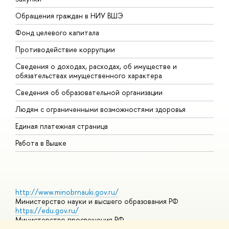
Обращения граждан в НИУ ВШЭ
А
Фонд целевого капитала
Д
Противодействие коррупции
Ц
Сведения о доходах, расходах, об имуществе и
Б
обязательствах имущественного характера
О
Сведения об образовательной организации
О
Людям с ограниченными возможностями здоровья
Единая платежная страница
Работа в Вышке
http://www.minobrnauki.gov.ru/
Министерство науки и высшего образования РФ
https://edu.gov.ru/
Министерство просвещения РФ
https://elearning.hse.ru/mooc