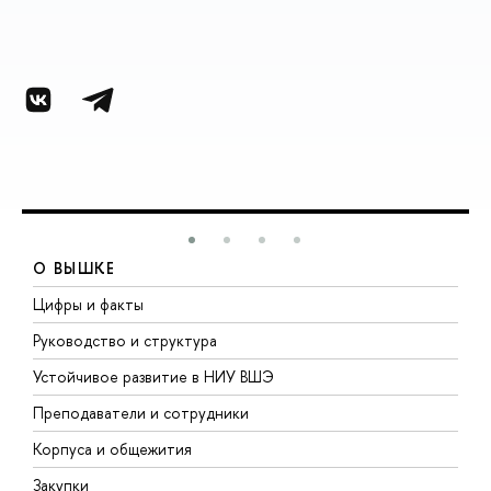
О ВЫШКЕ
Цифры и факты
Л
Руководство и структура
Д
Устойчивое развитие в НИУ ВШЭ
О
Преподаватели и сотрудники
П
Корпуса и общежития
В
Закупки
П