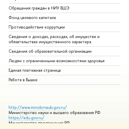
Обращения граждан в НИУ ВШЭ
А
Фонд целевого капитала
Д
Противодействие коррупции
Ц
Сведения о доходах, расходах, об имуществе и
Б
обязательствах имущественного характера
О
Сведения об образовательной организации
О
Людям с ограниченными возможностями здоровья
Единая платежная страница
Работа в Вышке
http://www.minobrnauki.gov.ru/
Министерство науки и высшего образования РФ
https://edu.gov.ru/
Министерство просвещения РФ
https://elearning.hse.ru/mooc