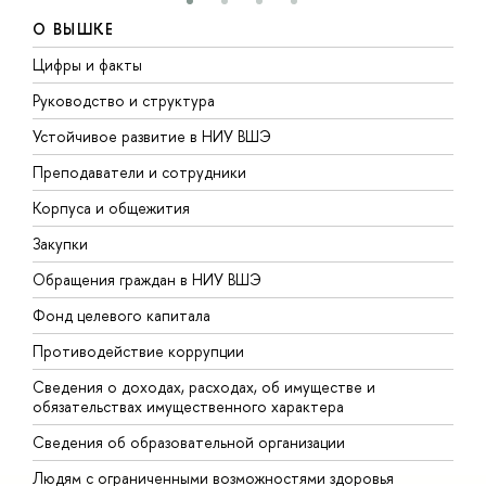
О ВЫШКЕ
Цифры и факты
Л
Руководство и структура
Д
Устойчивое развитие в НИУ ВШЭ
О
Преподаватели и сотрудники
П
Корпуса и общежития
В
Закупки
П
Обращения граждан в НИУ ВШЭ
А
Фонд целевого капитала
Д
Противодействие коррупции
Ц
Сведения о доходах, расходах, об имуществе и
Б
обязательствах имущественного характера
О
Сведения об образовательной организации
О
Людям с ограниченными возможностями здоровья