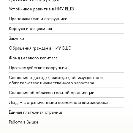
Устойчивое развитие в НИУ ВШЭ
О
Преподаватели и сотрудники
П
Корпуса и общежития
В
Закупки
П
Обращения граждан в НИУ ВШЭ
А
Фонд целевого капитала
Д
Противодействие коррупции
Ц
Сведения о доходах, расходах, об имуществе и
Б
обязательствах имущественного характера
О
Сведения об образовательной организации
О
Людям с ограниченными возможностями здоровья
Единая платежная страница
Работа в Вышке