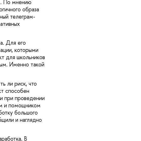
». По мнению
огичного образа
ный телеграм-
нативных
а. Для его
ации, которыми
кт для школьников
ным. Именно такой
ь ли риск, что
кт способен
ки при проведении
ом и помощником
аботку большого
бщили и наглядно
аработка. В