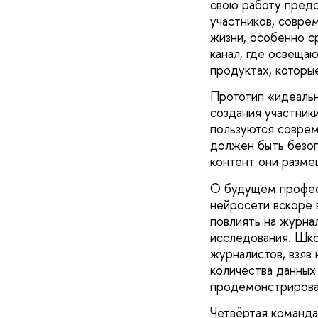
свою работу предс
участников, совре
жизни, особенно с
канал, где освеща
продуктах, которы
Прототип «идеальн
создания участник
пользуются соврем
должен быть безоп
контент они разме
О будущем професс
нейросети вскоре 
повлиять на журна
исследования. Шк
журналистов, взяв
количества данных
продемонстрирова
Четвёртая команда