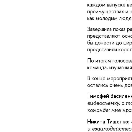
каждом выпуске ве
преимуществах и н
как молодым людям
Завершила показ ра
представляют осно
бы донести до шир
представили корот
По итогам голосова
команда, изучавша
В конце мероприят
остались очень дов
Тимофей Василенк
видеосъёмку, а т
команде: мне нра
Никита Тищенко:
и взаимодейство