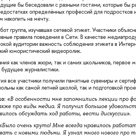
дущие бы беседовали с разными гостями, которые бы ра
едостатках определённых профессий для подростков и
 накопить на мечту.
бот группа, изучавшая сетевой этикет. Участники объясни
вные правила поведения в Сети. В качестве медиапроду
окой аудитории важность соблюдения этикета в Интерн
кий юмористический видеоролик.
ния как членов жюри, так и самих школьников, первое м
я будущее журналистики.
ия все участники получили памятные сувениры и сертиф
ольны как самой летней школой, так и подготовкой прое
о:
«В особенности мне запомнились лекции про ф
акже про виды медиа. Я получил большое удовольс
вилось обсуждать ход работы, вести дискуссии».
«Было очень круто! Мне всегда нравилось работа
вать с новыми людьми. Я узнал много нового про 