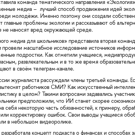
тавила команда тематического направления «Экология
менные медиа – лучший способ продвижения идей экол
реди молодёжи. Именно поэтому они создали собствен
ют главные проблемы экологии и рассказывают об альтер
е не наносят вред окружающей среде.
ого медиа для школьников» представила вторая команд
и провели масштабное исследование источников информ
енные подростки. Как отметили учащиеся, медиапроду
асным, развлекательным и в то же время образователь
щают в своём телеграм-канале.
ии журналиста рассуждали члены третьей команды. Ест
вытеснят работников СМИ? Как искусственный интелле
листику в целом? Такими вопросами задавались участни
ольники предположили, что ИИ станет скорее союзник
 на себя некоторую часть обязанностей, к примеру, обр
 или корректировку ошибок. Свои выводы учащиеся обо
ли в небольшом видеоролике.
 разработала концепт подкаста о финансах и способах з