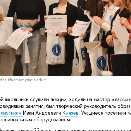
 для Института медиа
й школьники слушали лекции, ходили на мастер-классы 
роводивших занятия, был творческий руководитель обра
листика»
Иван Андреевич
Князев
. Учащиеся посетили 
фессиональным оборудованием.
едиаканикул» 22 июня также прошла экскурсия в реда