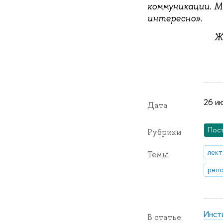
коммуникации. М
интересно».
Ж
26 ию
Дата
Пос
Рубрики
лек
Темы
репо
Инст
В статье