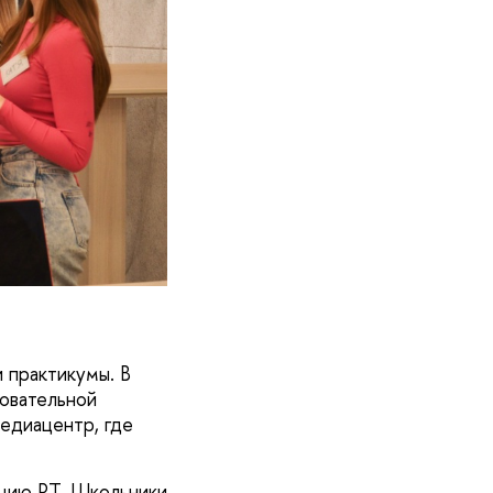
и практикумы. В
зовательной
медиацентр, где
кцию RT. Школьники