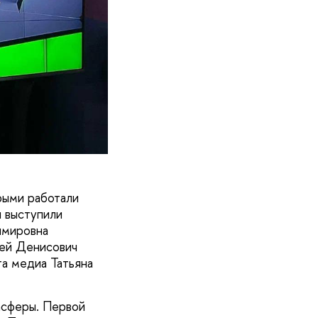
рыми работали
и выступили
имировна
сей Денисович
а медиа Татьяна
асферы. Первой