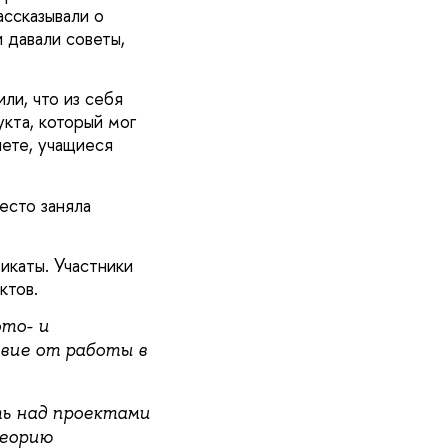
ссказывали о
 давали советы,
ли, что из себя
кта, который мог
ете, учащиеся
есто заняла
икаты. Участники
ктов.
ото- и
твие от работы в
ть над проектами
теорию