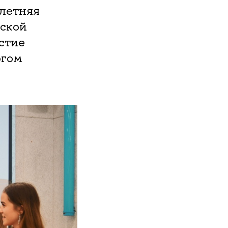
 летняя
ской
стие
огом