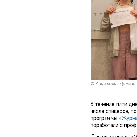
© Анастасия Демина
В течение пяти дне
числе спикеров, п
программы
«Журна
поработали с про
Для участников «М