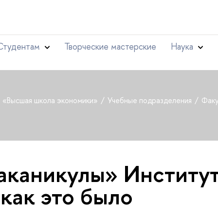
Студентам
Творческие мастерские
Наука
т «Высшая школа экономики»
Учебные подразделения
Факу
каникулы» Институ
 как это было