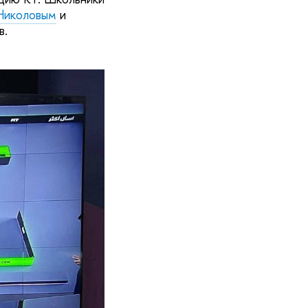
Николовым
и
в.