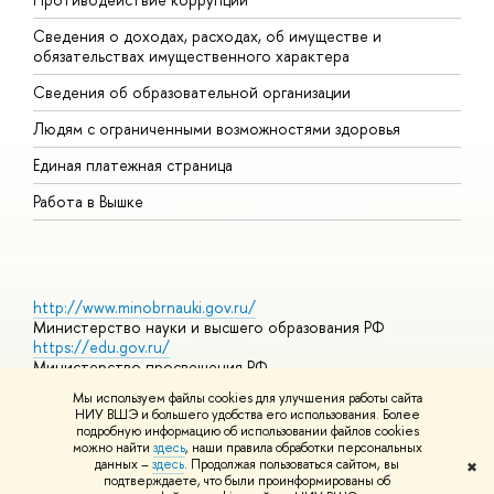
Сведения о доходах, расходах, об имуществе и
Б
обязательствах имущественного характера
О
Сведения об образовательной организации
О
Людям с ограниченными возможностями здоровья
Единая платежная страница
Работа в Вышке
http://www.minobrnauki.gov.ru/
Министерство науки и высшего образования РФ
https://edu.gov.ru/
Министерство просвещения РФ
https://elearning.hse.ru/mooc
Мы используем файлы cookies для улучшения работы сайта
Массовые открытые онлайн-курсы
НИУ ВШЭ и большего удобства его использования. Более
подробную информацию об использовании файлов cookies
можно найти
здесь
, наши правила обработки персональных
данных –
здесь
. Продолжая пользоваться сайтом, вы
✖
© НИУ ВШЭ 1993–2026
Адреса и контакты
Условия
подтверждаете, что были проинформированы об
использования материалов
Политика конфиденциальности
Карта