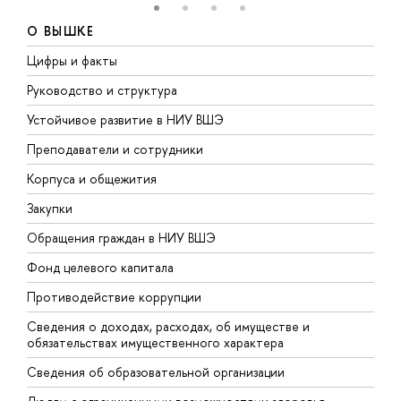
О ВЫШКЕ
Цифры и факты
Л
Руководство и структура
Д
Устойчивое развитие в НИУ ВШЭ
О
Преподаватели и сотрудники
П
Корпуса и общежития
В
Закупки
П
Обращения граждан в НИУ ВШЭ
А
Фонд целевого капитала
Д
Противодействие коррупции
Ц
Сведения о доходах, расходах, об имуществе и
Б
обязательствах имущественного характера
О
Сведения об образовательной организации
О