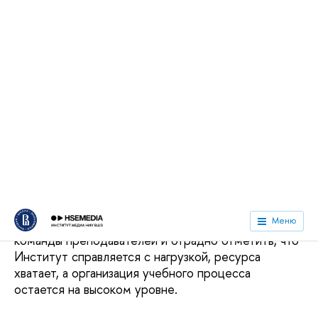
оптимистично, и в первую очередь это касается
итогов приемной кампании, которые он назвал
впечатляющими. Все бюджетные места в
Институте, как и годом ранее, оказались
заполнены, а вот число студентов, поступивших на
первый курс на коммерческой основе, на
образовательной программе
«Журналистка»
увеличилось примерно в полтора раза, а
количество «платников» на
«Медиакоммуникациях»
стало больше почти
втрое. В результате в День знаний свои первые
студенческие билеты получили более 500
первокурсников Института медиа Факультета
креативных индустрий. Это серьезный вызов для
команды преподавателей и отрадно отметить, что
Институт справляется с нагрузкой, ресурса
хватает, а организация учебного процесса
остается на высоком уровне.