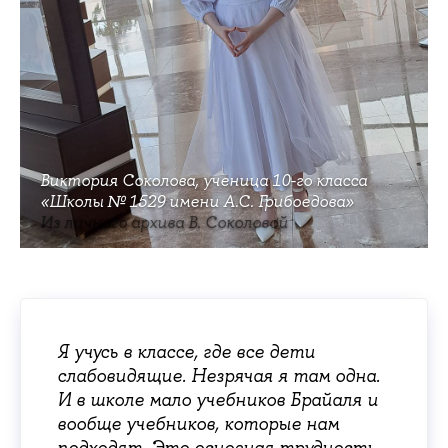
Виктория Соколова, ученица 10-го класса
«Школы № 1529 имени А.С. Грибоедова»
Из личного архива В. Соколовой
Я учусь в классе, где все дети
слабовидящие. Незрячая я там одна.
И в школе мало учебников Брайаля и
вообще учебников, которые нам
подходят. Это основная трудность.