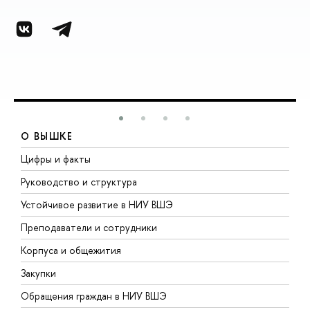
О ВЫШКЕ
Цифры и факты
Л
Руководство и структура
Д
Устойчивое развитие в НИУ ВШЭ
О
Преподаватели и сотрудники
П
Корпуса и общежития
В
Закупки
П
Обращения граждан в НИУ ВШЭ
А