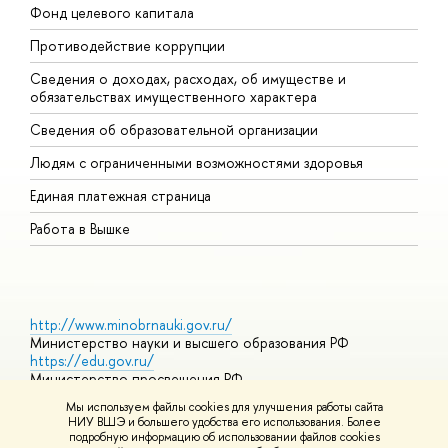
Фонд целевого капитала
Д
Противодействие коррупции
Ц
Сведения о доходах, расходах, об имуществе и
Б
обязательствах имущественного характера
О
Сведения об образовательной организации
О
Людям с ограниченными возможностями здоровья
Единая платежная страница
Работа в Вышке
http://www.minobrnauki.gov.ru/
Министерство науки и высшего образования РФ
https://edu.gov.ru/
Министерство просвещения РФ
https://elearning.hse.ru/mooc
Мы используем файлы cookies для улучшения работы сайта
Массовые открытые онлайн-курсы
НИУ ВШЭ и большего удобства его использования. Более
подробную информацию об использовании файлов cookies