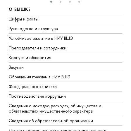
О ВЫШКЕ
Цифры и факты
Л
Руководство и структура
Д
Устойчивое развитие в НИУ ВШЭ
О
Преподаватели и сотрудники
П
Корпуса и общежития
В
Закупки
П
Обращения граждан в НИУ ВШЭ
А
Фонд целевого капитала
Д
Противодействие коррупции
Ц
Сведения о доходах, расходах, об имуществе и
Б
обязательствах имущественного характера
О
Сведения об образовательной организации
О
Людям с ограниченными возможностями здоровья