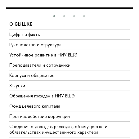
О ВЫШКЕ
Цифры и факты
Л
Руководство и структура
Д
Устойчивое развитие в НИУ ВШЭ
О
Преподаватели и сотрудники
П
Корпуса и общежития
В
Закупки
П
Обращения граждан в НИУ ВШЭ
А
Фонд целевого капитала
Д
Противодействие коррупции
Ц
Сведения о доходах, расходах, об имуществе и
Б
обязательствах имущественного характера
О