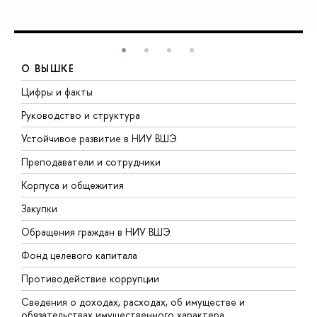
О ВЫШКЕ
Цифры и факты
Л
Руководство и структура
Д
Устойчивое развитие в НИУ ВШЭ
О
Преподаватели и сотрудники
П
Корпуса и общежития
В
Закупки
П
Обращения граждан в НИУ ВШЭ
А
Фонд целевого капитала
Д
Противодействие коррупции
Ц
Сведения о доходах, расходах, об имуществе и
Б
обязательствах имущественного характера