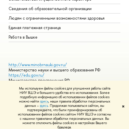
О
Сведения об образовательной организации
О
Людям с ограниченными возможностями здоровья
Единая платежная страница
Работа в Вышке
http://www.minobrnauki.gov.ru/
Министерство науки и высшего образования РФ
https://edu.gov.ru/
Министерство просвещения РФ
https://elearning.hse.ru/mooc
Мы используем файлы cookies для улучшения работы сайта
Массовые открытые онлайн-курсы
НИУ ВШЭ и большего удобства его использования. Более
подробную информацию об использовании файлов cookies
можно найти
здесь
, наши правила обработки персональных
данных –
здесь
. Продолжая пользоваться сайтом, вы
✖
© НИУ ВШЭ 1993–2026
Адреса и контакты
Условия
подтверждаете, что были проинформированы об
использования материалов
Политика конфиденциальности
Карта
использовании файлов cookies сайтом НИУ ВШЭ и согласны
сайта
с нашими правилами обработки персональных данных. Вы
Шрифты HSE Sans и HSE Slab разработаны в
Школе дизайна НИУ
можете отключить файлы cookies в настройках Вашего
ВШЭ
браузера.