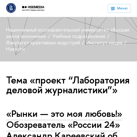
Меню
Национальный исследовательский университет «Высшая
школа экономики»
Учебные подразделения
Факультет креативных индустрий
Институт медиа
Новости
Тема «проект “Лаборатория
деловой журналистики”»
«Рынки — это моя любовь!»
Обозреватель «России 24»
Александр Кареевский об