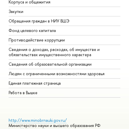
Корпуса и общежития
В
Закупки
П
Обращения граждан в НИУ ВШЭ
А
Фонд целевого капитала
Д
Противодействие коррупции
Ц
Сведения о доходах, расходах, об имуществе и
Б
обязательствах имущественного характера
О
Сведения об образовательной организации
О
Людям с ограниченными возможностями здоровья
Единая платежная страница
Работа в Вышке
http://www.minobrnauki.gov.ru/
Министерство науки и высшего образования РФ