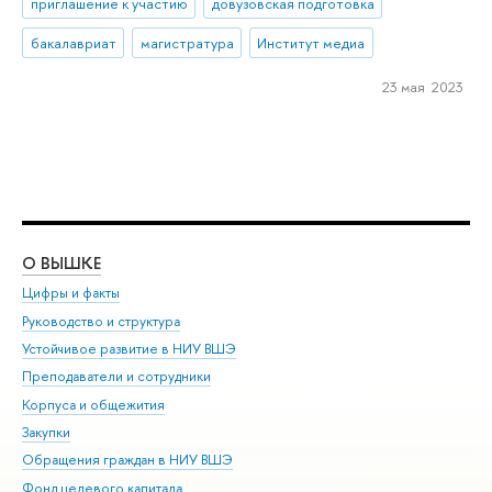
приглашение к участию
довузовская подготовка
бакалавриат
магистратура
Институт медиа
23 мая 2023
О ВЫШКЕ
ОБ
Цифры и факты
Ли
Руководство и структура
Дов
Устойчивое развитие в НИУ ВШЭ
Ол
Преподаватели и сотрудники
При
Корпуса и общежития
Вы
Закупки
При
Обращения граждан в НИУ ВШЭ
Ас
Фонд целевого капитала
До