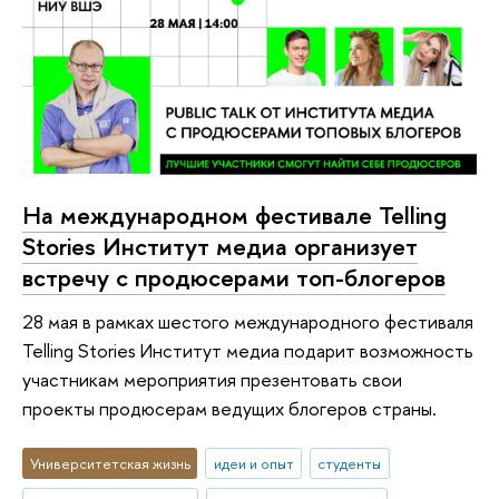
На меж­ду­на­род­ном фестивале Telling
Stories Институт медиа организует
встречу с продюсерами топ-блогеров
28 мая в рамках шестого меж­ду­на­род­ного фестиваля
Telling Stories Институт медиа подарит возможность
участникам мероприятия презентовать свои
проекты продюсерам ведущих блогеров страны.
Университетская жизнь
идеи и опыт
студенты