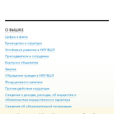
О ВЫШКЕ
ОБ
Цифры и факты
Ли
Руководство и структура
Дов
Устойчивое развитие в НИУ ВШЭ
Ол
Преподаватели и сотрудники
При
Корпуса и общежития
Вы
Закупки
При
Обращения граждан в НИУ ВШЭ
Ас
Фонд целевого капитала
До
Противодействие коррупции
Цен
Сведения о доходах, расходах, об имуществе и
Би
обязательствах имущественного характера
Об
Сведения об образовательной организации
Обр
Людям с ограниченными возможностями здоровья