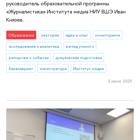
руководитель образовательной программы
«Журналистика» Института медиа НИУ ВШЭ Иван
Князев.
Образование
лектории
идеи и опыт
мониторинги
исследования и аналитика
взгляд ученого
репортаж о событии
довузовская подготовка
бакалавриат
магистратура
Институт медиа
2 июня 2023