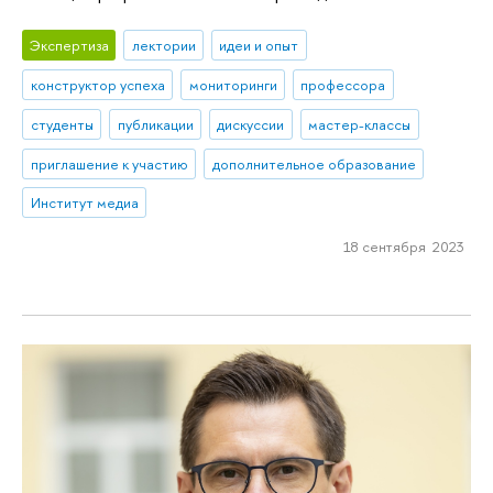
Экспертиза
лектории
идеи и опыт
конструктор успеха
мониторинги
профессора
студенты
публикации
дискуссии
мастер-классы
приглашение к участию
дополнительное образование
Институт медиа
18 сентября 2023