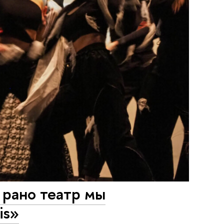
 рано театр мы
is»