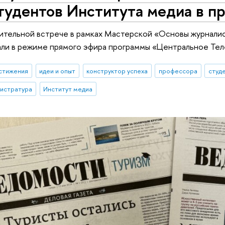
тудентов Института медиа в п
чительной встрече в рамках Мастерской «Основы журнали
али в режиме прямого эфира программы «Центральное Тел
стижения
идеи и опыт
конструктор успеха
профессора
студ
гистратура
Институт медиа