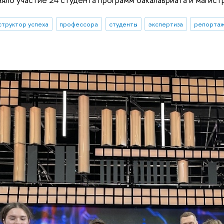
структор успеха
профессора
студенты
экспертиза
репортаж