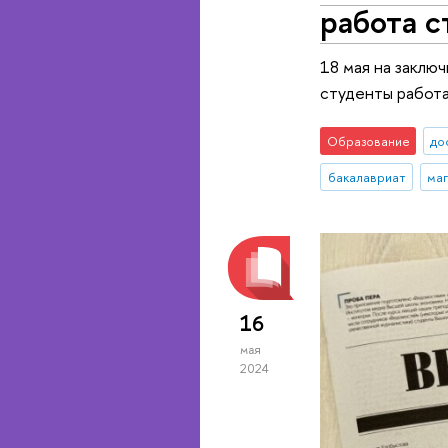
работа с
18 мая на заклю
студенты работ
Образование
до
бакалавриат
ма
16
мая
2024