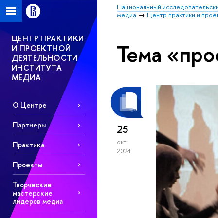
Национальный исследовательски
медиа
Центр практики и прое
ЦЕНТР ПРАКТИКИ
Тема «про
И ПРОЕКТНОЙ
ДЕЯТЕЛЬНОСТИ
ИНСТИТУТА
МЕДИА
О Центре
Партнеры
25
окт
Практика
2024
Проекты
Творческие
мастерские
лидеров медиа