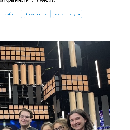
 о событии
бакалавриат
магистратура