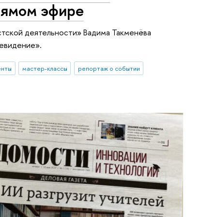
рямом эфире
стской деятельности» Вадима Такменёва
евидение».
енты
мастер-классы
репортаж о событии