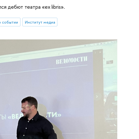
я дебют театра «ex libris».
о событии
Институт медиа