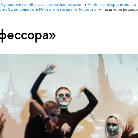
й университет «Высшая школа экономики»
Учебные подразделения
ктной деятельности Института медиа
Новости
Тема «профессор
фессора»