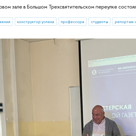
товом зале в Большом Трехсвятительском переулке состоялс
жения
конструктор успеха
профессора
студенты
репортаж 