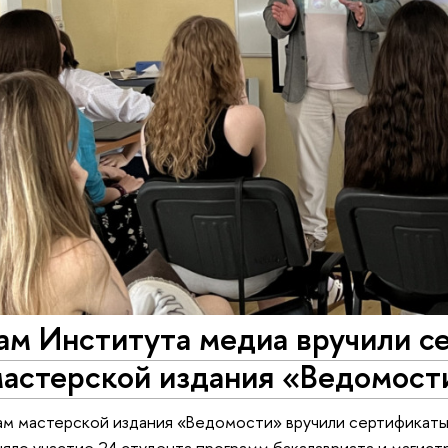
ам Института медиа вручили с
мастерской издания «Ведомост
ам мастерской издания «Ведомости» вручили сертификаты 
яло участие 24 студента программ бакалавриата и магист