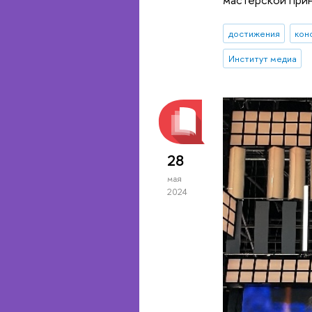
достижения
кон
Институт медиа
28
мая
2024