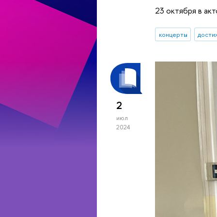
23 октября в ак
концерты
дости
2
июл
2024