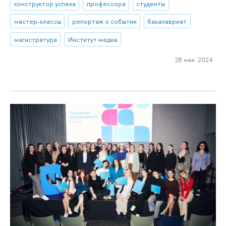
конструктор успеха
профессора
студенты
мастер-классы
репортаж о событии
бакалавриат
магистратура
Институт медиа
28 мая 2024