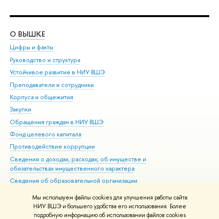
О ВЫШКЕ
ОБ
Цифры и факты
Ли
Руководство и структура
Дов
Устойчивое развитие в НИУ ВШЭ
Ол
Преподаватели и сотрудники
При
Корпуса и общежития
Вы
Закупки
При
Обращения граждан в НИУ ВШЭ
Ас
Фонд целевого капитала
До
Противодействие коррупции
Цен
Сведения о доходах, расходах, об имуществе и
Би
обязательствах имущественного характера
Об
Сведения об образовательной организации
Обр
Людям с ограниченными возможностями здоровья
Мы используем файлы cookies для улучшения работы сайта
Единая платежная страница
НИУ ВШЭ и большего удобства его использования. Более
подробную информацию об использовании файлов cookies
Работа в Вышке