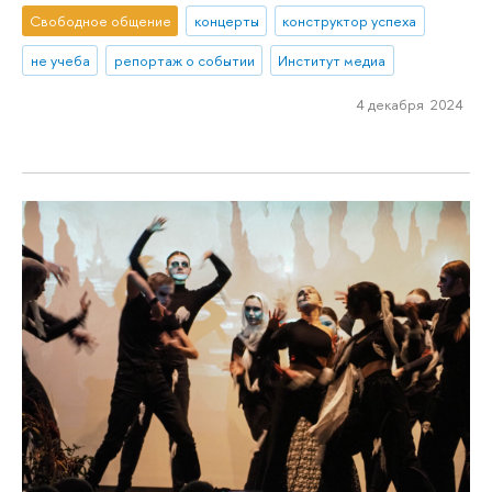
Свободное общение
концерты
конструктор успеха
не учеба
репортаж о событии
Институт медиа
4 декабря 2024