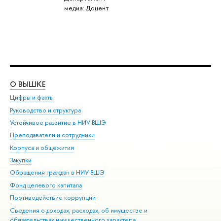
медиа: Доцент
О ВЫШКЕ
ОБ
Цифры и факты
Ли
Руководство и структура
Дов
Устойчивое развитие в НИУ ВШЭ
Ол
Преподаватели и сотрудники
При
Корпуса и общежития
Вы
Закупки
При
Обращения граждан в НИУ ВШЭ
Ас
Фонд целевого капитала
До
Противодействие коррупции
Цен
Сведения о доходах, расходах, об имуществе и
Би
обязательствах имущественного характера