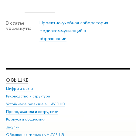
Проектно-учебная лаборатория
В статье
упомянуты
медиакоммуникаций в
образовании
О ВЫШКЕ
ОБ
Цифры и факты
Ли
Руководство и структура
Дов
Устойчивое развитие в НИУ ВШЭ
Ол
Преподаватели и сотрудники
При
Корпуса и общежития
Вы
Закупки
При
Обращения граждан в НИУ ВШЭ
Ас