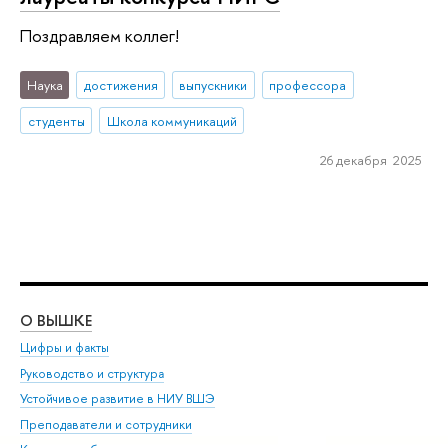
Поздравляем коллег!
Наука
достижения
выпускники
профессора
студенты
Школа коммуникаций
26 декабря 2025
О ВЫШКЕ
ОБ
Цифры и факты
Ли
Руководство и структура
Дов
Устойчивое развитие в НИУ ВШЭ
Ол
Преподаватели и сотрудники
При