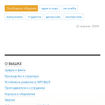
Свободное общение
идеи и опыт
не учеба
выпускники
студенты
дискуссии
экспертиза
12 апреля 2024
О ВЫШКЕ
ОБ
Цифры и факты
Ли
Руководство и структура
Дов
Устойчивое развитие в НИУ ВШЭ
Ол
Преподаватели и сотрудники
При
Корпуса и общежития
Вы
Закупки
При