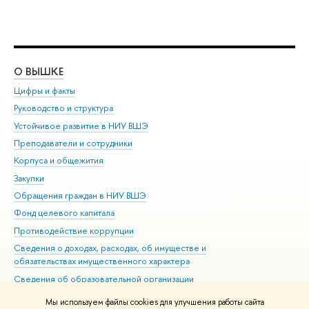
О ВЫШКЕ
ОБ
Цифры и факты
Ли
Руководство и структура
Дов
Устойчивое развитие в НИУ ВШЭ
Ол
Преподаватели и сотрудники
При
Корпуса и общежития
Вы
Закупки
При
Обращения граждан в НИУ ВШЭ
Ас
Фонд целевого капитала
До
Противодействие коррупции
Цен
Сведения о доходах, расходах, об имуществе и
Би
обязательствах имущественного характера
Об
Сведения об образовательной организации
Обр
Людям с ограниченными возможностями здоровья
Мы используем файлы cookies для улучшения работы сайта