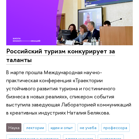
Российский туризм конкурирует за
таланты
В марте прошла Международная научно-
практическая конференция «Траектории
устойчивого развития туризма и гостиничного
бизнеса в новых реалиях», спикером события
выступила заведующая Лабораторией коммуникаций
в креативных индустриях Наталия Белякова.
Наука
лектории
идеи и опыт
не учеба
профессора
исследования и аналитика
взгляд ученого
экспертиза