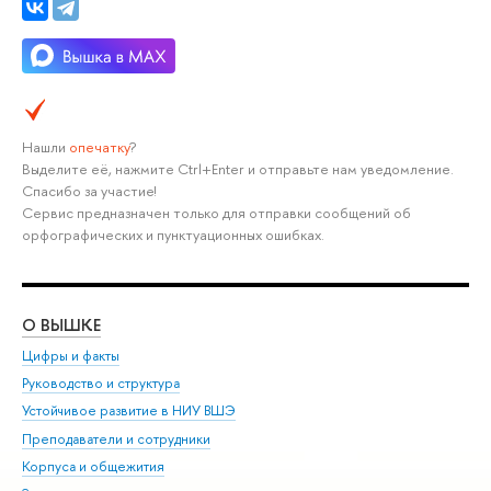
Нашли
опечатку
?
Выделите её, нажмите Ctrl+Enter и отправьте нам уведомление.
Спасибо за участие!
Сервис предназначен только для отправки сообщений об
орфографических и пунктуационных ошибках.
О ВЫШКЕ
ОБ
Цифры и факты
Ли
Руководство и структура
Дов
Устойчивое развитие в НИУ ВШЭ
Ол
Преподаватели и сотрудники
При
Корпуса и общежития
Вы